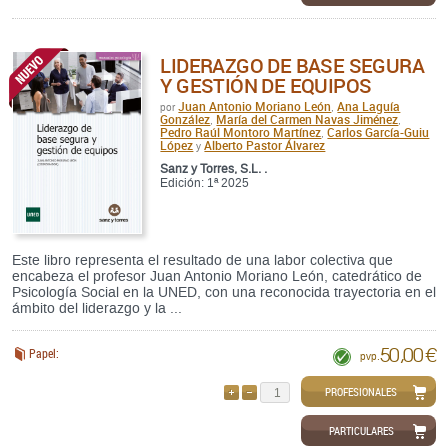
LIDERAZGO DE BASE SEGURA
Y GESTIÓN DE EQUIPOS
Juan Antonio Moriano León
Ana Laguía
por
,
González
María del Carmen Navas Jiménez
,
,
Pedro Raúl Montoro Martínez
Carlos García-Guiu
,
López
Alberto Pastor Álvarez
y
Sanz y Torres, S.L. .
Edición: 1ª 2025
Este libro representa el resultado de una labor colectiva que
encabeza el profesor Juan Antonio Moriano León, catedrático de
Psicología Social en la UNED, con una reconocida trayectoria en el
ámbito del liderazgo y la ...
50,00 €
Papel:
pvp.
PROFESIONALES
AÑADIR
QUITAR
PARTICULARES