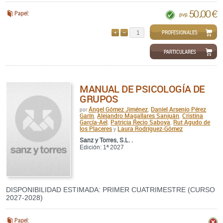
50,00 €
Papel:
pvp.
PROFESIONALES
AÑADIR
QUITAR
PARTICULARES
MANUAL DE PSICOLOGÍA DE
GRUPOS
Ángel Gómez Jiménez
Daniel Arsenio Pérez
por
,
Garín
Alejandro Magallares Sanjuán
Cristina
,
,
García-Ael
Patricia Recio Saboya
Rut Agudo de
,
,
los Placeres
Laura Rodríguez-Gómez
y
Sanz y Torres, S.L. .
Edición: 1ª 2027
DISPONIBILIDAD ESTIMADA: PRIMER CUATRIMESTRE (CURSO
2027-2028)
Papel: