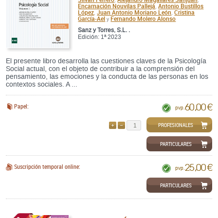
Encarnación Nouvilas Pallejá
Antonio Bustillos
,
López
Juan Antonio Moriano León
Cristina
,
,
García-Ael
Fernando Molero Alonso
y
Sanz y Torres, S.L. .
Edición: 1ª 2023
El presente libro desarrolla las cuestiones claves de la Psicología
Social actual, con el objeto de contribuir a la comprensión del
pensamiento, las emociones y la conducta de las personas en los
contextos sociales. A ...
60,00 €
Papel:
pvp.
PROFESIONALES
AÑADIR
QUITAR
PARTICULARES
25,00 €
Suscripción temporal online:
pvp.
PARTICULARES