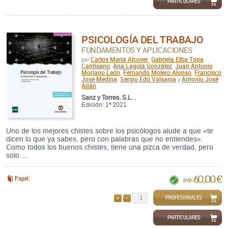
PARTICULARES
PSICOLOGÍA DEL TRABAJO
FUNDAMENTOS Y APLICACIONES
Carlos María Alcover
Gabriela Elba Topa
por
,
Cantisano
Ana Laguía González
Juan Antonio
,
,
Moriano León
Fernando Molero Alonso
Francisco
,
,
José Medina
Sergio Edú Valsania
Antonio José
,
y
Adán
Sanz y Torres, S.L. .
Edición: 1ª 2021
Uno de los mejores chistes sobre los psicólogos alude a que «te
dicen lo que ya sabes, pero con palabras que no entiendes».
Como todos los buenos chistes, tiene una pizca de verdad, pero
solo ...
60,00 €
Papel:
pvp.
PROFESIONALES
AÑADIR
QUITAR
PARTICULARES