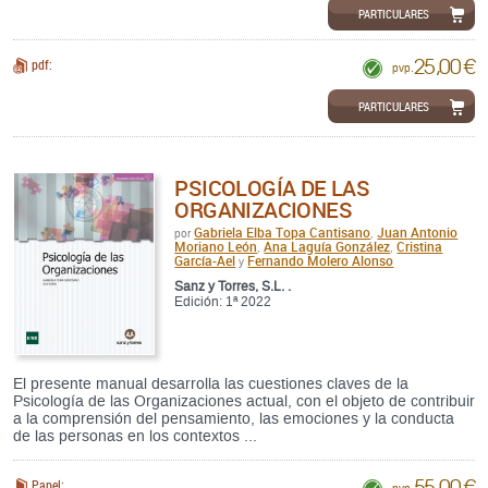
PARTICULARES
25,00 €
pdf:
pvp.
PARTICULARES
PSICOLOGÍA DE LAS
ORGANIZACIONES
Gabriela Elba Topa Cantisano
Juan Antonio
por
,
Moriano León
Ana Laguía González
Cristina
,
,
García-Ael
Fernando Molero Alonso
y
Sanz y Torres, S.L. .
Edición: 1ª 2022
El presente manual desarrolla las cuestiones claves de la
Psicología de las Organizaciones actual, con el objeto de contribuir
a la comprensión del pensamiento, las emociones y la conducta
de las personas en los contextos ...
55,00 €
Papel: