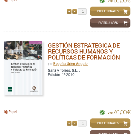
pvp.
PROFESIONALES
AÑADIR
QUITAR
PARTICULARES
GESTIÓN ESTRATEGICA DE
RECURSOS HUMANOS Y
POLÍTICAS DE FORMACIÓN
Begoña Uríen Angulo
por
Sanz y Torres, S.L. .
Edición: 1ª 2010
40,00 €
Papel:
pvp.
PROFESIONALES
AÑADIR
QUITAR