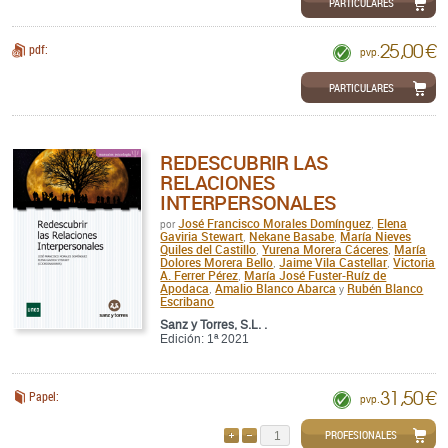
PARTICULARES
25,00 €
pdf:
pvp.
PARTICULARES
REDESCUBRIR LAS
RELACIONES
INTERPERSONALES
José Francisco Morales Domínguez
Elena
por
,
Gaviria Stewart
Nekane Basabe
María Nieves
,
,
Quiles del Castillo
Yurena Morera Cáceres
María
,
,
Dolores Morera Bello
Jaime Vila Castellar
Victoria
,
,
A. Ferrer Pérez
María José Fuster-Ruíz de
,
Apodaca
Amalio Blanco Abarca
Rubén Blanco
,
y
Escribano
Sanz y Torres, S.L. .
Edición: 1ª 2021
31,50 €
Papel:
pvp.
PROFESIONALES
AÑADIR
QUITAR