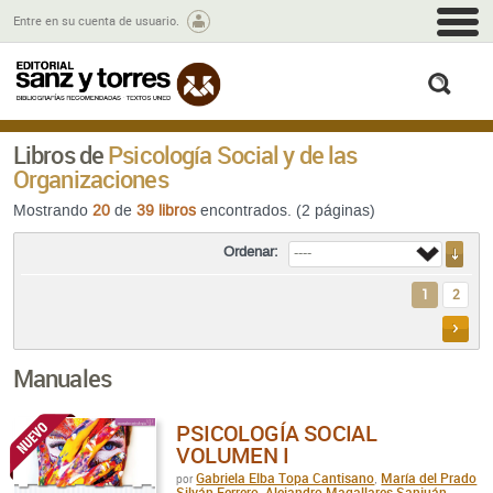
M
Entre en su cuenta de usuario.
busc
Libros de
Psicología Social y de las
Organizaciones
Mostrando
20
de
39 libros
encontrados. (2 páginas)
Ordenar:
1
2
SIGU
Manuales
PSICOLOGÍA SOCIAL
VOLUMEN I
Gabriela Elba Topa Cantisano
María del Prado
por
,
Silván Ferrero
Alejandro Magallares Sanjuán
,
,