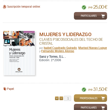
25,00 €
Suscripción temporal online:
pvp.
PARTICULARES
MUJERES Y LIDERAZGO
CLAVES PSICOSOCIALES DEL TECHO DE
CRISTAL
Isabel Cuadrado Guirado
Marisol Navas Luque
por
,
Fernando Molero Alonso
y
Sanz y Torres, S.L. .
Edición: 1ª 2006
31,50 €
Papel:
pvp.
PROFESIONALES
AÑADIR
QUITAR
PARTICULARES