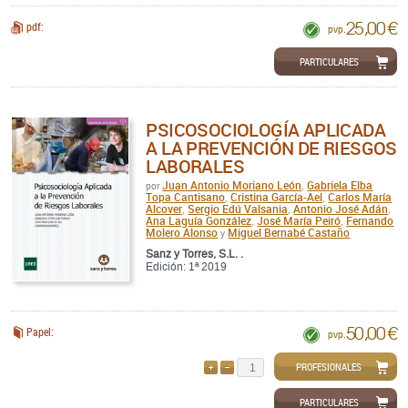
25,00 €
pdf:
pvp.
PARTICULARES
PSICOSOCIOLOGÍA APLICADA
A LA PREVENCIÓN DE RIESGOS
LABORALES
Juan Antonio Moriano León
Gabriela Elba
por
,
Topa Cantisano
Cristina García-Ael
Carlos María
,
,
Alcover
Sergio Edú Valsania
Antonio José Adán
,
,
,
Ana Laguía González
José María Peiró
Fernando
,
,
Molero Alonso
Miguel Bernabé Castaño
y
Sanz y Torres, S.L. .
Edición: 1ª 2019
50,00 €
Papel:
pvp.
PROFESIONALES
AÑADIR
QUITAR
PARTICULARES