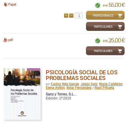
55,00 €
Papel:
pvp.
PROFESIONALES
AÑADIR
QUITAR
PARTICULARES
25,00 €
pdf:
pvp.
PARTICULARES
PSICOLOGÍA SOCIAL DE LOS
PROBLEMAS SOCIALES
Carlos Yela García
Jesús Saiz
Nuria Calderón
por
,
,
,
Elena Ayllón
Itziar Fernández
Raúl Piñuela
,
y
Sanz y Torres, S.L. .
Edición: 1ª 2019