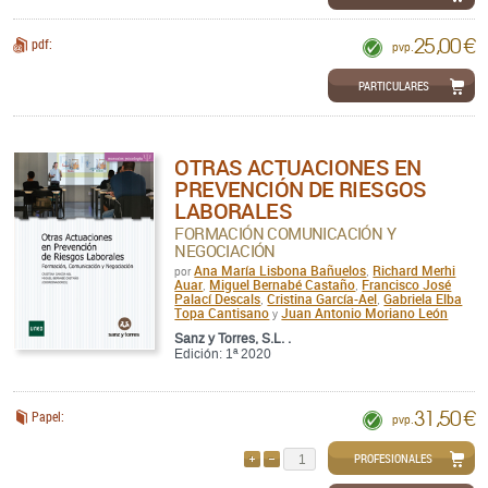
25,00 €
pdf:
pvp.
PARTICULARES
OTRAS ACTUACIONES EN
PREVENCIÓN DE RIESGOS
LABORALES
FORMACIÓN COMUNICACIÓN Y
NEGOCIACIÓN
Ana María Lisbona Bañuelos
Richard Merhi
por
,
Auar
Miguel Bernabé Castaño
Francisco José
,
,
Palací Descals
Cristina García-Ael
Gabriela Elba
,
,
Topa Cantisano
Juan Antonio Moriano León
y
Sanz y Torres, S.L. .
Edición: 1ª 2020
31,50 €
Papel:
pvp.
PROFESIONALES
AÑADIR
QUITAR