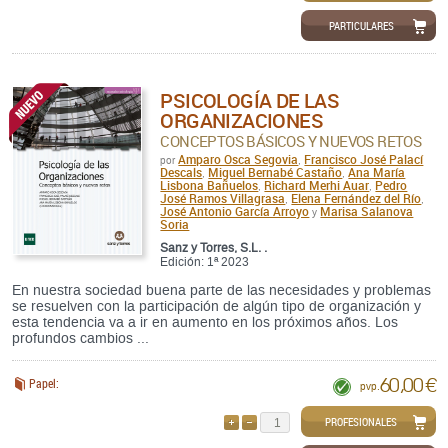
PARTICULARES
PSICOLOGÍA DE LAS
ORGANIZACIONES
CONCEPTOS BÁSICOS Y NUEVOS RETOS
Amparo Osca Segovia
Francisco José Palací
por
,
Descals
Miguel Bernabé Castaño
Ana María
,
,
Lisbona Bañuelos
Richard Merhi Auar
Pedro
,
,
José Ramos Villagrasa
Elena Fernández del Río
,
,
José Antonio García Arroyo
Marisa Salanova
y
Soria
Sanz y Torres, S.L. .
Edición: 1ª 2023
En nuestra sociedad buena parte de las necesidades y problemas
se resuelven con la participación de algún tipo de organización y
esta tendencia va a ir en aumento en los próximos años. Los
profundos cambios ...
60,00 €
Papel:
pvp.
PROFESIONALES
AÑADIR
QUITAR