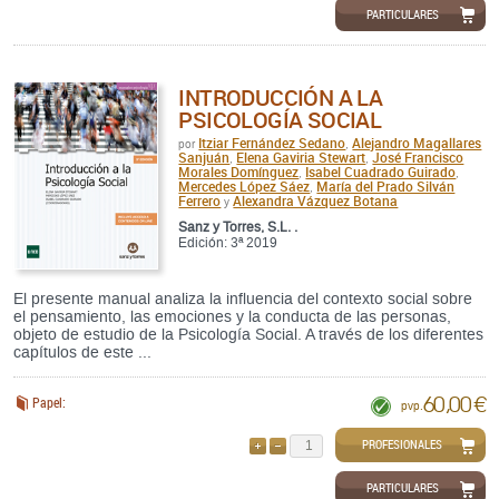
PARTICULARES
INTRODUCCIÓN A LA
PSICOLOGÍA SOCIAL
Itziar Fernández Sedano
Alejandro Magallares
por
,
Sanjuán
Elena Gaviria Stewart
José Francisco
,
,
Morales Domínguez
Isabel Cuadrado Guirado
,
,
Mercedes López Sáez
María del Prado Silván
,
Ferrero
Alexandra Vázquez Botana
y
Sanz y Torres, S.L. .
Edición: 3ª 2019
El presente manual analiza la influencia del contexto social sobre
el pensamiento, las emociones y la conducta de las personas,
objeto de estudio de la Psicología Social. A través de los diferentes
capítulos de este ...
60,00 €
Papel:
pvp.
PROFESIONALES
AÑADIR
QUITAR
PARTICULARES