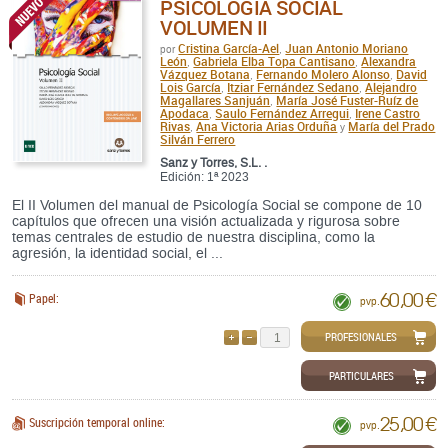
PSICOLOGÍA SOCIAL
VOLUMEN II
Cristina García-Ael
Juan Antonio Moriano
por
,
León
Gabriela Elba Topa Cantisano
Alexandra
,
,
Vázquez Botana
Fernando Molero Alonso
David
,
,
Lois García
Itziar Fernández Sedano
Alejandro
,
,
Magallares Sanjuán
María José Fuster-Ruíz de
,
Apodaca
Saulo Fernández Arregui
Irene Castro
,
,
Rivas
Ana Victoria Arias Orduña
María del Prado
,
y
Silván Ferrero
Sanz y Torres, S.L. .
Edición: 1ª 2023
El II Volumen del manual de Psicología Social se compone de 10
capítulos que ofrecen una visión actualizada y rigurosa sobre
temas centrales de estudio de nuestra disciplina, como la
agresión, la identidad social, el ...
60,00 €
Papel:
pvp.
PROFESIONALES
AÑADIR
QUITAR
PARTICULARES
25,00 €
Suscripción temporal online:
pvp.