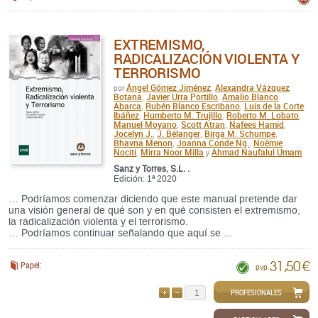
EXTREMISMO,
RADICALIZACIÓN VIOLENTA Y
TERRORISMO
Ángel Gómez Jiménez
Alexandra Vázquez
por
,
Botana
Javier Urra Portillo
Amalio Blanco
,
,
Abarca
Rubén Blanco Escribano
Luis de la Corte
,
,
Ibáñez
Humberto M. Trujillo
Roberto M. Lobato
,
,
,
Manuel Moyano
Scott Atran
Nafees Hamid
,
,
,
Jocelyn J.
J. Bélanger
Birga M. Schumpe
,
,
,
Bhavna Menon
Joanna Conde Ng.
Noëmie
,
,
Nociti
Mirra Noor Milla
Ahmad Naufalul Umam
,
y
Sanz y Torres, S.L. .
Edición: 1ª 2020
… Podríamos comenzar diciendo que este manual pretende dar
una visión general de qué son y en qué consisten el extremismo,
la radicalización violenta y el terrorismo.
… Podríamos continuar señalando que aquí se ...
31,50 €
Papel:
pvp.
PROFESIONALES
AÑADIR
QUITAR