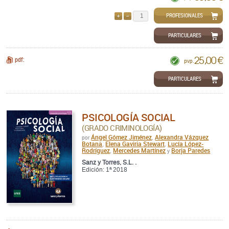
PROFESIONALES
AÑADIR
QUITAR
PARTICULARES
25,00 €
pdf:
pvp.
PARTICULARES
PSICOLOGÍA SOCIAL
(GRADO CRIMINOLOGÍA)
Ángel Gómez Jiménez
Alexandra Vázquez
por
,
Botana
Elena Gaviria Stewart
Lucía López-
,
,
Rodríguez
Mercedes Martínez
Borja Paredes
,
y
Sanz y Torres, S.L. .
Edición: 1ª 2018