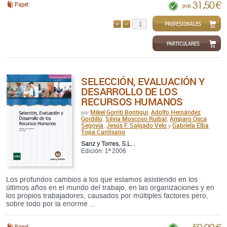
31,50 €
Papel:
pvp.
PROFESIONALES
AÑADIR
QUITAR
PARTICULARES
SELECCIÓN, EVALUACIÓN Y
DESARROLLO DE LOS
RECURSOS HUMANOS
Mikel Gorriti Bontigui
Adolfo Hernández
por
,
Gordillo
Silvia Moscoso Ruibal
Amparo Osca
,
,
Segovia
Jesús F. Salgado Velo
Gabriela Elba
,
y
Topa Cantisano
Sanz y Torres, S.L. .
Edición: 1ª 2006
Los profundos cambios a los que estamos asistiendo en los
últimos años en el mundo del trabajo, en las organizaciones y en
los propios trabajadores, causados por múltiples factores pero,
sobre todo por la enorme ...
50,00 €
Papel: