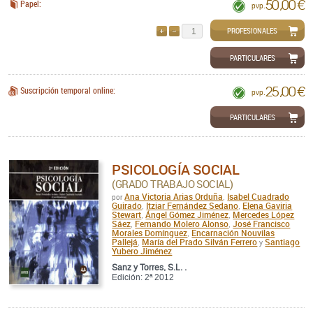
50,00 €
Papel:
pvp.
PROFESIONALES
AÑADIR
QUITAR
PARTICULARES
25,00 €
Suscripción temporal online:
pvp.
PARTICULARES
PSICOLOGÍA SOCIAL
(GRADO TRABAJO SOCIAL)
Ana Victoria Arias Orduña
Isabel Cuadrado
por
,
Guirado
Itziar Fernández Sedano
Elena Gaviria
,
,
Stewart
Ángel Gómez Jiménez
Mercedes López
,
,
Sáez
Fernando Molero Alonso
José Francisco
,
,
Morales Domínguez
Encarnación Nouvilas
,
Pallejá
María del Prado Silván Ferrero
Santiago
,
y
Yubero Jiménez
Sanz y Torres, S.L. .
Edición: 2ª 2012