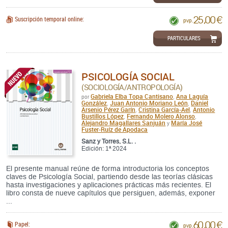
25,00 €
Suscripción temporal online:
pvp.
PARTICULARES
PSICOLOGÍA SOCIAL
(SOCIOLOGÍA/ANTROPOLOGÍA)
Gabriela Elba Topa Cantisano
Ana Laguía
por
,
González
Juan Antonio Moriano León
Daniel
,
,
Arsenio Pérez Garín
Cristina García-Ael
Antonio
,
,
Bustillos López
Fernando Molero Alonso
,
,
Alejandro Magallares Sanjuán
María José
y
Fuster-Ruíz de Apodaca
Sanz y Torres, S.L. .
Edición: 1ª 2024
El presente manual reúne de forma introductoria los conceptos
claves de Psicología Social, partiendo desde las teorías clásicas
hasta investigaciones y aplicaciones prácticas más recientes. El
libro consta de nueve capítulos que persiguen, además, exponer
...
60,00 €
Papel:
pvp.