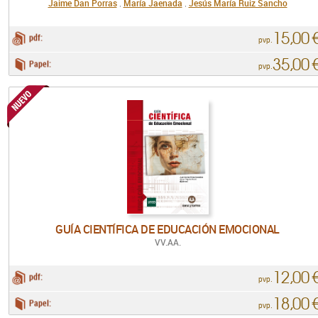
Jaime Dan Porras
María Jaenada
Jesús María Ruiz Sancho
,
,
15,00 
pdf:
pvp.
35,00 
Papel:
pvp.
GUÍA CIENTÍFICA DE EDUCACIÓN EMOCIONAL
VV.AA.
12,00 
pdf:
pvp.
18,00 
Papel:
pvp.