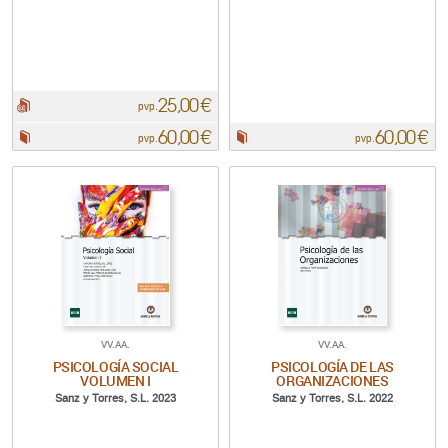
25,00 €
pdf:
pvp.
60,00 €
60,00 €
Papel:
Papel:
pvp.
pvp.
VV.AA.
VV.AA.
PSICOLOGÍA SOCIAL
PSICOLOGÍA DE LAS
VOLUMEN I
ORGANIZACIONES
Sanz y Torres, S.L. 2023
Sanz y Torres, S.L. 2022