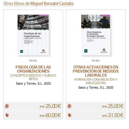
Otros libros de
Miguel Bernabé Castaño
VV.AA.
VV.AA.
PSICOLOGÍA DE LAS
OTRAS ACTUACIONES EN
ORGANIZACIONES
PREVENCIÓN DE RIESGOS
LABORALES
CONCEPTOS BÁSICOS Y NUEVOS
RETOS
FORMACIÓN COMUNICACIÓN Y
NEGOCIACIÓN
Sanz y Torres, S.L. 2023
Sanz y Torres, S.L. 2020
25,00 €
25,00 €
pdf:
pdf:
pvp.
pvp.
60,00 €
31,50 €
Papel:
Papel:
pvp.
pvp.