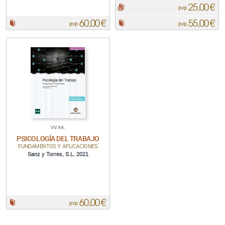
25,00 €
pdf:
pvp.
60,00 €
55,00 €
Papel:
Papel:
pvp.
pvp.
VV.AA.
PSICOLOGÍA DEL TRABAJO
FUNDAMENTOS Y APLICACIONES
Sanz y Torres, S.L. 2021
60,00 €
Papel:
pvp.