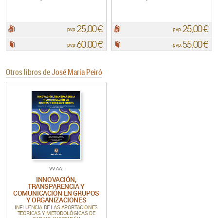
25,00 €
25,00 €
pdf:
pdf:
pvp.
pvp.
60,00 €
55,00 €
Papel:
Papel:
pvp.
pvp.
Otros libros de
José María Peiró
VV.AA.
INNOVACIÓN,
TRANSPARENCIA Y
COMUNICACIÓN EN GRUPOS
Y ORGANIZACIONES
INFLUENCIA DE LAS APORTACIONES
TEÓRICAS Y METODOLÓGICAS DE