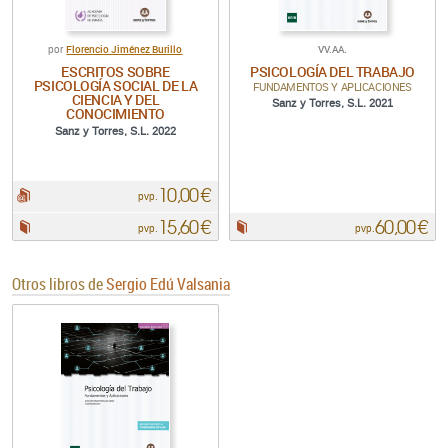
Florencio Jiménez Burillo
VV.AA.
por
ESCRITOS SOBRE
PSICOLOGÍA DEL TRABAJO
PSICOLOGÍA SOCIAL DE LA
FUNDAMENTOS Y APLICACIONES
CIENCIA Y DEL
Sanz y Torres, S.L. 2021
CONOCIMIENTO
Sanz y Torres, S.L. 2022
10,00 €
pdf:
pvp.
15,60 €
60,00 €
Papel:
Papel:
pvp.
pvp.
Otros libros de
Sergio Edú Valsania