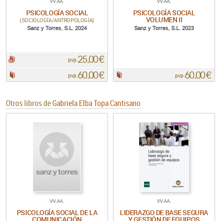
VV.AA.
VV.AA.
PSICOLOGÍA SOCIAL
PSICOLOGÍA SOCIAL
VOLUMEN II
(SOCIOLOGÍA/ANTROPOLOGÍA)
Sanz y Torres, S.L. 2024
Sanz y Torres, S.L. 2023
25,00 €
pdf:
pvp.
60,00 €
60,00 €
Papel:
Papel:
pvp.
pvp.
Otros libros de
Gabriela Elba Topa Cantisano
VV.AA.
VV.AA.
PSICOLOGÍA SOCIAL DE LA
LIDERAZGO DE BASE SEGURA
COMUNICACIÓN
Y GESTIÓN DE EQUIPOS