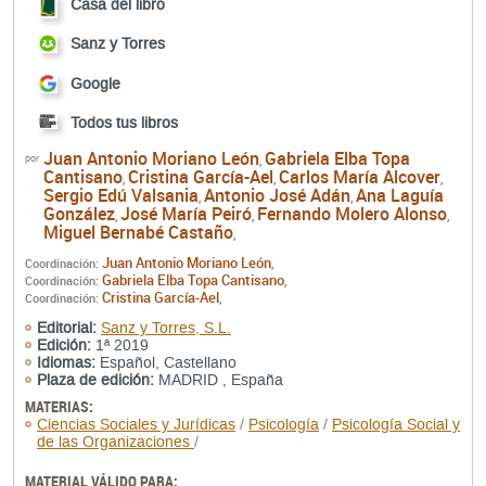
Casa del libro
Sanz y Torres
Google
Todos tus libros
Juan Antonio Moriano León
Gabriela Elba Topa
por
,
Cantisano
Cristina García-Ael
Carlos María Alcover
,
,
,
Sergio Edú Valsania
Antonio José Adán
Ana Laguía
,
,
González
José María Peiró
Fernando Molero Alonso
,
,
,
Miguel Bernabé Castaño
,
Juan Antonio Moriano León
Coordinación:
,
Gabriela Elba Topa Cantisano
Coordinación:
,
Cristina García-Ael
Coordinación:
,
Editorial:
Sanz y Torres, S.L.
Edición:
1ª 2019
Idiomas:
Español, Castellano
Plaza de edición:
MADRID , España
MATERIAS:
Ciencias Sociales y Jurídicas
/
Psicología
/
Psicología Social y
de las Organizaciones
/
MATERIAL VÁLIDO PARA: