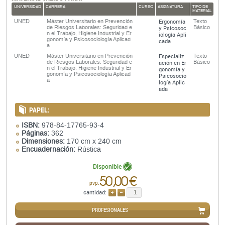
UNIVERSIDAD
CARRERA
CURSO
ASIGNATURA
TIPO DE
MATERIAL
Ergonomía
UNED
Máster Universitario en Prevención
Texto
de Riesgos Laborales: Seguridad e
y Psicosoc
Básico
n el Trabajo, Higiene Industrial y Er
iología Apli
gonomía y Psicosociología Aplicad
cada
a
Especializ
UNED
Máster Universitario en Prevención
Texto
de Riesgos Laborales: Seguridad e
ación en Er
Básico
n el Trabajo, Higiene Industrial y Er
gonomía y
gonomía y Psicosociología Aplicad
Psicosocio
a
logía Aplic
ada
PAPEL:
ISBN:
978-84-17765-93-4
Páginas:
362
Dimensiones:
170 cm x 240 cm
Encuadernación:
Rústica
Disponible
50,00 €
pvp.
cantidad:
AÑADIR
QUITAR
PROFESIONALES