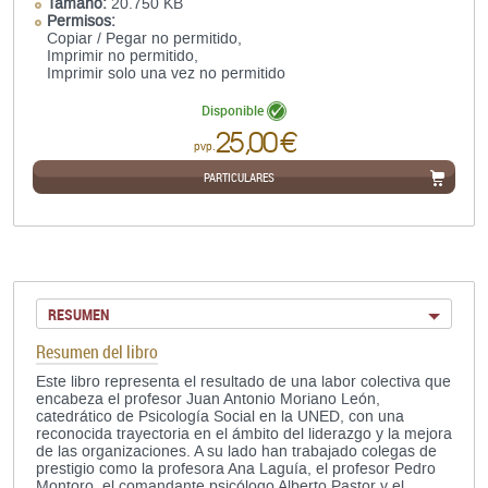
Tamaño:
20.750 KB
Permisos:
Copiar / Pegar no permitido,
Imprimir no permitido,
Imprimir solo una vez no permitido
Disponible
25,00 €
pvp.
PARTICULARES
RESUMEN
Resumen del libro
Este libro representa el resultado de una labor colectiva que
encabeza el profesor Juan Antonio Moriano León,
catedrático de Psicología Social en la UNED, con una
reconocida trayectoria en el ámbito del liderazgo y la mejora
de las organizaciones. A su lado han trabajado colegas de
prestigio como la profesora Ana Laguía, el profesor Pedro
Montoro, el comandante psicólogo Alberto Pastor y el