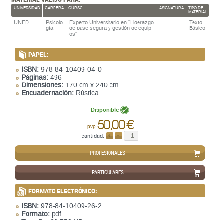
UNIVERSIDAD
CARRERA
CURSO
ASIGNATURA
TIPO DE
MATERIAL
UNED
Psicolo
Experto Universitario en "Liderazgo
Texto
gía
de base segura y gestión de equip
Básico
os"
PAPEL:
ISBN:
978-84-10409-04-0
Páginas:
496
Dimensiones:
170 cm x 240 cm
Encuadernación:
Rústica
Disponible
50,00 €
pvp.
cantidad:
AÑADIR
QUITAR
PROFESIONALES
PARTICULARES
FORMATO ELECTRÓNICO:
ISBN:
978-84-10409-26-2
Formato:
pdf