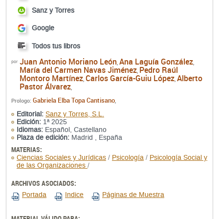
Sanz y Torres
Google
Todos tus libros
Juan Antonio Moriano León
Ana Laguía González
por
,
,
María del Carmen Navas Jiménez
Pedro Raúl
,
Montoro Martínez
Carlos García-Guiu López
Alberto
,
,
Pastor Álvarez
,
Gabriela Elba Topa Cantisano
Prologo:
,
Editorial:
Sanz y Torres, S.L.
Edición:
1ª 2025
Idiomas:
Español, Castellano
Plaza de edición:
Madrid , España
MATERIAS:
Ciencias Sociales y Jurídicas
/
Psicología
/
Psicología Social y
de las Organizaciones
/
ARCHIVOS ASOCIADOS:
Portada
Indice
Páginas de Muestra
MATERIAL VÁLIDO PARA: