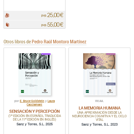
25,00 €
pdf:
pvp.
55,00 €
Papel:
pvp.
Otros libros de
Pedro Raúl Montoro Martínez
E. Bruce Goldstein
Laura
VV.AA.
por
y
Cacciamani
LA MEMORIA HUMANA
SENSACIÓN Y PERCEPCIÓN
UNA APROXIMACIÓN DESDE LA
(1ª EDICIÓN EN ESPAÑOL TRADUCIDA
NEUROCIENCIA COGNITIVA Y EL CICLO
DE LA 11ª EDICIÓN EN INGLÉS)
VITAL
Sanz y Torres, S.L. 2025
Sanz y Torres, S.L. 2023