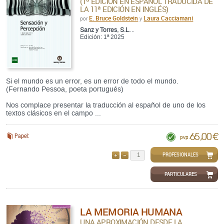
(1ª EDICIÓN EN ESPAÑOL TRADUCIDA DE
LA 11ª EDICIÓN EN INGLÉS)
E. Bruce Goldstein
Laura Cacciamani
por
y
Sanz y Torres, S.L. .
Edición: 1ª 2025
Si el mundo es un error, es un error de todo el mundo.
(Fernando Pessoa, poeta portugués)
Nos complace presentar la traducción al español de uno de los
textos clásicos en el campo ...
65,00 €
Papel:
pvp.
PROFESIONALES
AÑADIR
QUITAR
PARTICULARES
LA MEMORIA HUMANA
UNA APROXIMACIÓN DESDE LA