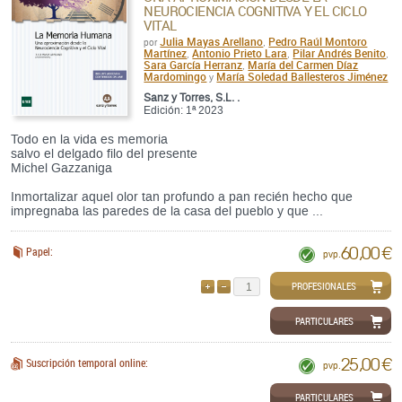
NEUROCIENCIA COGNITIVA Y EL CICLO
VITAL
Julia Mayas Arellano
Pedro Raúl Montoro
por
,
Martínez
Antonio Prieto Lara
Pilar Andrés Benito
,
,
,
Sara García Herranz
María del Carmen Díaz
,
Mardomingo
María Soledad Ballesteros Jiménez
y
Sanz y Torres, S.L. .
Edición: 1ª 2023
Todo en la vida es memoria
salvo el delgado filo del presente
Michel Gazzaniga
Inmortalizar aquel olor tan profundo a pan recién hecho que
impregnaba las paredes de la casa del pueblo y que ...
60,00 €
Papel:
pvp.
PROFESIONALES
AÑADIR
QUITAR
PARTICULARES
25,00 €
Suscripción temporal online:
pvp.
PARTICULARES