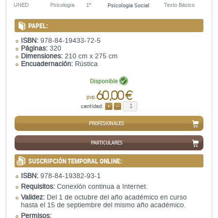
Psicología Social
UNED
Psicología
1º
Texto Básico
PAPEL:
ISBN:
978-84-19433-72-5
Páginas:
320
Dimensiones:
210 cm x 275 cm
Encuadernación:
Rústica
Disponible
60,00 €
pvp.
cantidad:
AÑADIR
QUITAR
PROFESIONALES
PARTICULARES
SUSCRIPCIÓN TEMPORAL ONLINE:
ISBN:
978-84-19382-93-1
Requisitos:
Conexión continua a Internet.
Validez:
Del 1 de octubre del año académico en curso
hasta el 15 de septiembre del mismo año académico.
Permisos: