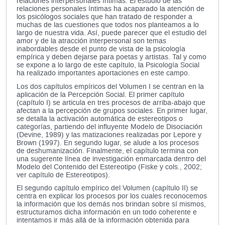
relaciones interpersonales íntimas. El estudio de las
relaciones personales íntimas ha acaparado la atención de
los psicólogos sociales que han tratado de responder a
muchas de las cuestiones que todos nos planteamos a lo
largo de nuestra vida. Así, puede parecer que el estudio del
amor y de la atracción interpersonal son temas
inabordables desde el punto de vista de la psicología
empírica y deben dejarse para poetas y artistas. Tal y como
se expone a lo largo de este capítulo, la Psicología Social
ha realizado importantes aportaciones en este campo.
Los dos capítulos empíricos del Volumen I se centran en la
aplicación de la Percepción Social. El primer capítulo
(capítulo I) se articula en tres procesos de arriba-abajo que
afectan a la percepción de grupos sociales. En primer lugar,
se detalla la activación automática de estereotipos o
categorías, partiendo del influyente Modelo de Disociación
(Devine, 1989) y las matizaciones realizadas por Lepore y
Brown (1997). En segundo lugar, se alude a los procesos
de deshumanización. Finalmente, el capítulo termina con
una sugerente línea de investigación enmarcada dentro del
Modelo del Contenido del Estereotipo (Fiske y cols., 2002;
ver capítulo de Estereotipos).
El segundo capítulo empírico del Volumen (capítulo II) se
centra en explicar los procesos por los cuales reconocemos
la información que los demás nos brindan sobre sí mismos,
estructuramos dicha información en un todo coherente e
intentamos ir más allá de la información obtenida para