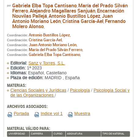
Gabriela Elba Topa Cantisano
María del Prado Silván
por
,
Ferrero
Alejandro Magallares Sanjuán
Encarnación
,
,
Nouvilas Pallejá
Antonio Bustillos López
Juan
,
,
Antonio Moriano León
Cristina García-Ael
Fernando
,
,
Molero Alonso
,
Antonio Bustillos López
Coordinación:
,
Cristina García-Ael
Coordinación:
,
Juan Antonio Moriano León
Coordinación:
,
María del Prado Silván Ferrero
Coordinación:
,
Gabriela Elba Topa Cantisano
Coordinación:
,
Editorial:
Sanz y Torres, S.L.
Edición:
1ª 2023
Idiomas:
Español, Castellano
Plaza de edición:
MADRID , España
MATERIAS:
Ciencias Sociales y Jurídicas
/
Psicología
/
Psicología Social y
de las Organizaciones
/
ARCHIVOS ASOCIADOS:
Portada
Indice vol 1
Muestra
MATERIAL VÁLIDO PARA:
UNIVERSIDAD
CARRERA
CURSO
ASIGNATURA
TIPO DE MATERIAL