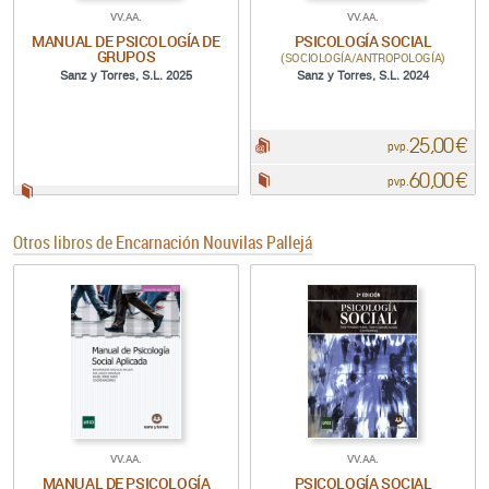
VV.AA.
VV.AA.
MANUAL DE PSICOLOGÍA DE
PSICOLOGÍA SOCIAL
GRUPOS
(SOCIOLOGÍA/ANTROPOLOGÍA)
Sanz y Torres, S.L. 2025
Sanz y Torres, S.L. 2024
25,00 €
pdf:
pvp.
60,00 €
Papel:
pvp.
Papel:
Otros libros de
Encarnación Nouvilas Pallejá
VV.AA.
VV.AA.
MANUAL DE PSICOLOGÍA
PSICOLOGÍA SOCIAL