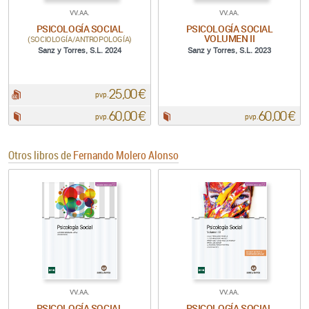
VV.AA.
VV.AA.
PSICOLOGÍA SOCIAL
PSICOLOGÍA SOCIAL
VOLUMEN II
(SOCIOLOGÍA/ANTROPOLOGÍA)
Sanz y Torres, S.L. 2024
Sanz y Torres, S.L. 2023
25,00 €
pdf:
pvp.
60,00 €
60,00 €
Papel:
Papel:
pvp.
pvp.
Otros libros de
Fernando Molero Alonso
VV.AA.
VV.AA.
PSICOLOGÍA SOCIAL
PSICOLOGÍA SOCIAL