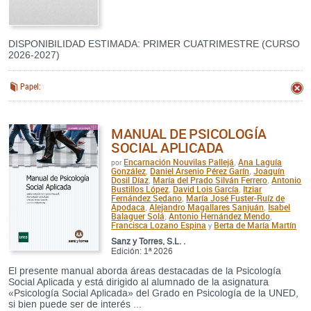
DISPONIBILIDAD ESTIMADA: PRIMER CUATRIMESTRE (CURSO
2026-2027)
Papel:
MANUAL DE PSICOLOGÍA
SOCIAL APLICADA
Encarnación Nouvilas Pallejá
Ana Laguía
por
,
González
Daniel Arsenio Pérez Garín
Joaquín
,
,
Dosil Díaz
María del Prado Silván Ferrero
Antonio
,
,
Bustillos López
David Lois García
Itziar
,
,
Fernández Sedano
María José Fuster-Ruíz de
,
Apodaca
Alejandro Magallares Sanjuán
Isabel
,
,
Balaguer Solá
Antonio Hernández Mendo
,
,
Francisca Lozano Espina
Berta de María Martín
y
Sanz y Torres, S.L. .
Edición: 1ª 2026
El presente manual aborda áreas destacadas de la Psicología
Social Aplicada y está dirigido al alumnado de la asignatura
«Psicología Social Aplicada» del Grado en Psicología de la UNED,
si bien puede ser de interés ...