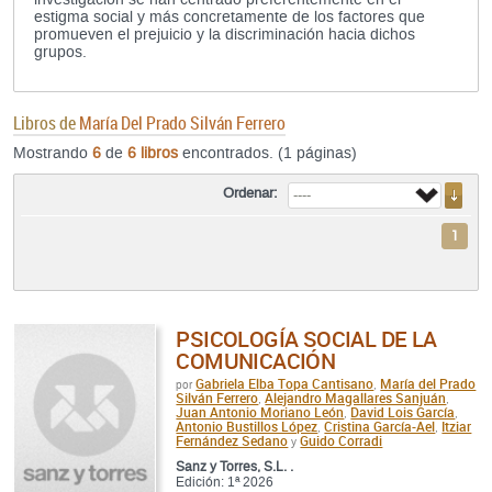
estigma social y más concretamente de los factores que
promueven el prejuicio y la discriminación hacia dichos
grupos.
Libros de
María Del Prado Silván Ferrero
Mostrando
6
de
6 libros
encontrados. (1 páginas)
Ordenar:
1
PSICOLOGÍA SOCIAL DE LA
COMUNICACIÓN
Gabriela Elba Topa Cantisano
María del Prado
por
,
Silván Ferrero
Alejandro Magallares Sanjuán
,
,
Juan Antonio Moriano León
David Lois García
,
,
Antonio Bustillos López
Cristina García-Ael
Itziar
,
,
Fernández Sedano
Guido Corradi
y
Sanz y Torres, S.L. .
Edición: 1ª 2026