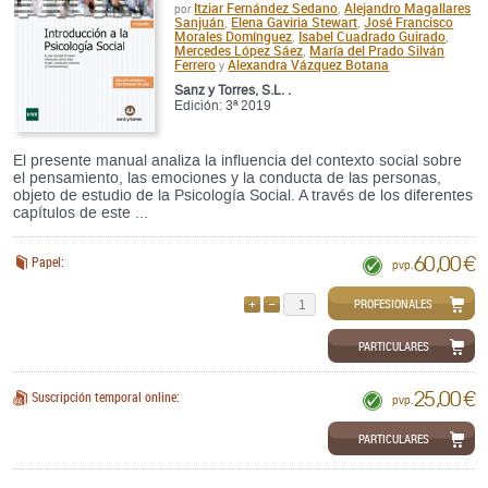
Itziar Fernández Sedano
Alejandro Magallares
por
,
Sanjuán
Elena Gaviria Stewart
José Francisco
,
,
Morales Domínguez
Isabel Cuadrado Guirado
,
,
Mercedes López Sáez
María del Prado Silván
,
Ferrero
Alexandra Vázquez Botana
y
Sanz y Torres, S.L. .
Edición: 3ª 2019
El presente manual analiza la influencia del contexto social sobre
el pensamiento, las emociones y la conducta de las personas,
objeto de estudio de la Psicología Social. A través de los diferentes
capítulos de este ...
60,00 €
Papel:
pvp.
PROFESIONALES
AÑADIR
QUITAR
PARTICULARES
25,00 €
Suscripción temporal online:
pvp.
PARTICULARES