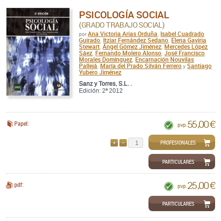
PSICOLOGÍA SOCIAL
(GRADO TRABAJO SOCIAL)
Ana Victoria Arias Orduña
Isabel Cuadrado
por
,
Guirado
Itziar Fernández Sedano
Elena Gaviria
,
,
Stewart
Ángel Gómez Jiménez
Mercedes López
,
,
Sáez
Fernando Molero Alonso
José Francisco
,
,
Morales Domínguez
Encarnación Nouvilas
,
Pallejá
María del Prado Silván Ferrero
Santiago
,
y
Yubero Jiménez
Sanz y Torres, S.L. .
Edición: 2ª 2012
55,00 €
Papel:
pvp.
PROFESIONALES
AÑADIR
QUITAR
PARTICULARES
25,00 €
pdf:
pvp.
PARTICULARES