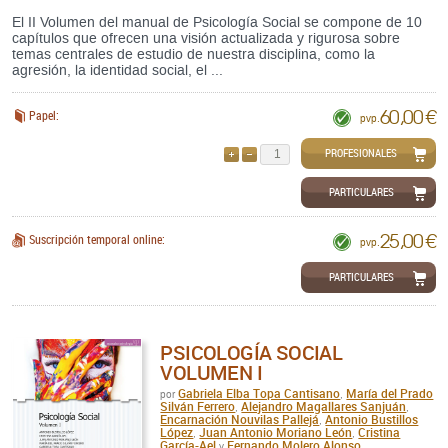
El II Volumen del manual de Psicología Social se compone de 10
capítulos que ofrecen una visión actualizada y rigurosa sobre
temas centrales de estudio de nuestra disciplina, como la
agresión, la identidad social, el ...
60,00 €
Papel:
pvp.
PROFESIONALES
AÑADIR
QUITAR
PARTICULARES
25,00 €
Suscripción temporal online:
pvp.
PARTICULARES
PSICOLOGÍA SOCIAL
VOLUMEN I
Gabriela Elba Topa Cantisano
María del Prado
por
,
Silván Ferrero
Alejandro Magallares Sanjuán
,
,
Encarnación Nouvilas Pallejá
Antonio Bustillos
,
López
Juan Antonio Moriano León
Cristina
,
,
García-Ael
Fernando Molero Alonso
y