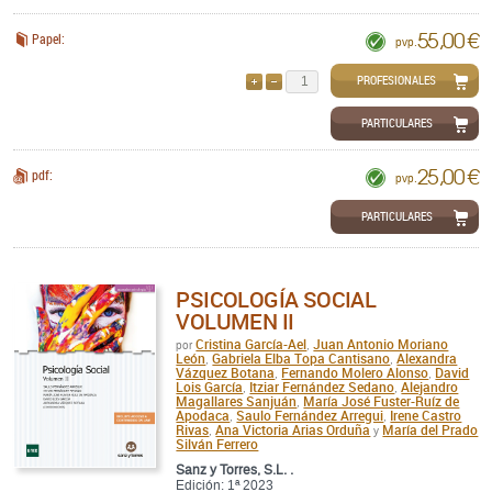
55,00 €
Papel:
pvp.
PROFESIONALES
AÑADIR
QUITAR
PARTICULARES
25,00 €
pdf:
pvp.
PARTICULARES
PSICOLOGÍA SOCIAL
VOLUMEN II
Cristina García-Ael
Juan Antonio Moriano
por
,
León
Gabriela Elba Topa Cantisano
Alexandra
,
,
Vázquez Botana
Fernando Molero Alonso
David
,
,
Lois García
Itziar Fernández Sedano
Alejandro
,
,
Magallares Sanjuán
María José Fuster-Ruíz de
,
Apodaca
Saulo Fernández Arregui
Irene Castro
,
,
Rivas
Ana Victoria Arias Orduña
María del Prado
,
y
Silván Ferrero
Sanz y Torres, S.L. .
Edición: 1ª 2023