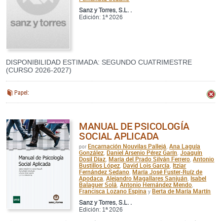
Sanz y Torres, S.L. .
Edición: 1ª 2026
DISPONIBILIDAD ESTIMADA: SEGUNDO CUATRIMESTRE
(CURSO 2026-2027)
Papel:
MANUAL DE PSICOLOGÍA
SOCIAL APLICADA
Encarnación Nouvilas Pallejá
Ana Laguía
por
,
González
Daniel Arsenio Pérez Garín
Joaquín
,
,
Dosil Díaz
María del Prado Silván Ferrero
Antonio
,
,
Bustillos López
David Lois García
Itziar
,
,
Fernández Sedano
María José Fuster-Ruíz de
,
Apodaca
Alejandro Magallares Sanjuán
Isabel
,
,
Balaguer Solá
Antonio Hernández Mendo
,
,
Francisca Lozano Espina
Berta de María Martín
y
Sanz y Torres, S.L. .
Edición: 1ª 2026