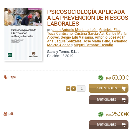
PSICOSOCIOLOGÍA APLICADA
A LA PREVENCIÓN DE RIESGOS
LABORALES
Juan Antonio Moriano León
Gabriela Elba
por
,
Topa Cantisano
Cristina García-Ael
Carlos María
,
,
Alcover
Sergio Edú Valsania
Antonio José Adán
,
,
,
Ana Laguía González
José María Peiró
Fernando
,
,
Molero Alonso
Miguel Bernabé Castaño
y
Sanz y Torres, S.L. .
Edición: 1ª 2019
50,00 €
Papel:
pvp.
PROFESIONALES
AÑADIR
QUITAR
PARTICULARES
25,00 €
pdf:
pvp.
PARTICULARES