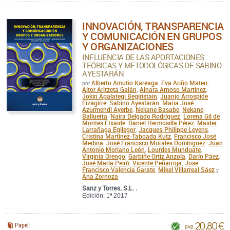
INNOVACIÓN, TRANSPARENCIA
Y COMUNICACIÓN EN GRUPOS
Y ORGANIZACIONES
INFLUENCIA DE LAS APORTACIONES
TEÓRICAS Y METODOLÓGICAS DE SABINO
AYESTARÁN
Alberto Amutio Kareaga
Eva Ariño Mateo
por
,
,
Aitor Aritzeta Galán
Ainara Arnoso Martinez
,
,
Jokin Apalategi Begiristain
Juanjo Arrospide
,
Eizagirre
Sabino Ayestarán
Maria José
,
,
Azurmendi Ayerbe
Nekane Basabe
Nekane
,
,
Balluerta
Naira Delgado Rodríguez
Lorena Gil de
,
,
Montes Etxaide
Daniel Hermosilla Pérez
Maider
,
,
Larrañaga Egilegor
Jacques-Philippe Leyens
,
,
Cristina Martínez-Taboada Kutz
Francisco José
,
Medina
José Francisco Morales Domínguez
Juan
,
,
Antonio Moriano León
Lourdes Munduate
,
,
Virginia Orengo
Garbiñe Ortiz Anzola
Darío Páez
,
,
,
José María Peiró
Vicente Peñarroja
Jose
,
,
Francisco Valencia Garate
Mikel Villarreal Sáez
,
y
Ana Zornoza
Sanz y Torres, S.L. .
Edición: 1ª 2017
20,80 €
Papel:
pvp.