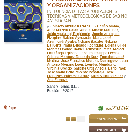
Y ORGANIZACIONES
INFLUENCIA DE LAS APORTACIONES
TEÓRICAS Y METODOLÓGICAS DE SABINO
AYESTARÁN
Alberto Amutio Kareaga
Eva Ariño Mateo
por
,
,
Aitor Aritzeta Galán
Ainara Arnoso Martinez
,
,
Jokin Apalategi Begiristain
Juanjo Arrospide
,
Eizagirre
Sabino Ayestarán
Maria José
,
,
Azurmendi Ayerbe
Nekane Basabe
Nekane
,
,
Balluerta
Naira Delgado Rodríguez
Lorena Gil de
,
,
Montes Etxaide
Daniel Hermosilla Pérez
Maider
,
,
Larrañaga Egilegor
Jacques-Philippe Leyens
,
,
Cristina Martínez-Taboada Kutz
Francisco José
,
Medina
José Francisco Morales Domínguez
Juan
,
,
Antonio Moriano León
Lourdes Munduate
,
,
Virginia Orengo
Garbiñe Ortiz Anzola
Darío Páez
,
,
,
José María Peiró
Vicente Peñarroja
Jose
,
,
Francisco Valencia Garate
Mikel Villarreal Sáez
,
y
Ana Zornoza
Sanz y Torres, S.L. .
Edición: 1ª 2017
20,80 €
Papel:
pvp.
PROFESIONALES
AÑADIR
QUITAR
PARTICULARES