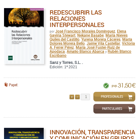
REDESCUBRIR LAS
RELACIONES
INTERPERSONALES
José Francisco Morales Domínguez
Elena
por
,
Gaviria Stewart
Nekane Basabe
María Nieves
,
,
Quiles del Castillo
Yurena Morera Cáceres
María
,
,
Dolores Morera Bello
Jaime Vila Castellar
Victoria
,
,
A. Ferrer Pérez
María José Fuster-Ruíz de
,
Apodaca
Amalio Blanco Abarca
Rubén Blanco
,
y
Escribano
Sanz y Torres, S.L. .
Edición: 1ª 2021
31,50 €
Papel:
pvp.
PROFESIONALES
AÑADIR
QUITAR
PARTICULARES
INNOVACIÓN, TRANSPARENCIA
Y COMUNICACIÓN EN GRUPOS