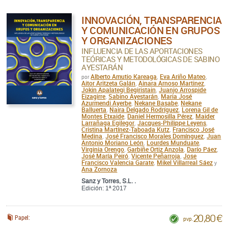
INNOVACIÓN, TRANSPARENCIA
Y COMUNICACIÓN EN GRUPOS
Y ORGANIZACIONES
INFLUENCIA DE LAS APORTACIONES
TEÓRICAS Y METODOLÓGICAS DE SABINO
AYESTARÁN
Alberto Amutio Kareaga
Eva Ariño Mateo
por
,
,
Aitor Aritzeta Galán
Ainara Arnoso Martinez
,
,
Jokin Apalategi Begiristain
Juanjo Arrospide
,
Eizagirre
Sabino Ayestarán
Maria José
,
,
Azurmendi Ayerbe
Nekane Basabe
Nekane
,
,
Balluerta
Naira Delgado Rodríguez
Lorena Gil de
,
,
Montes Etxaide
Daniel Hermosilla Pérez
Maider
,
,
Larrañaga Egilegor
Jacques-Philippe Leyens
,
,
Cristina Martínez-Taboada Kutz
Francisco José
,
Medina
José Francisco Morales Domínguez
Juan
,
,
Antonio Moriano León
Lourdes Munduate
,
,
Virginia Orengo
Garbiñe Ortiz Anzola
Darío Páez
,
,
,
José María Peiró
Vicente Peñarroja
Jose
,
,
Francisco Valencia Garate
Mikel Villarreal Sáez
,
y
Ana Zornoza
Sanz y Torres, S.L. .
Edición: 1ª 2017
20,80 €
Papel:
pvp.