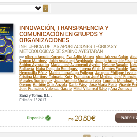
INNOVACIÓN, TRANSPARENCIA Y
COMUNICACIÓN EN GRUPOS Y
ORGANIZACIONES
INFLUENCIA DE LAS APORTACIONES TEÓRICAS Y
METODOLÓGICAS DE SABINO AYESTARÁN
Alberto Amutio Kareaga
Eva Ariño Mateo
Aitor Aritzeta Galán
Ain
por
,
,
,
Arnoso Martinez
Jokin Apalategi Begiristain
Juanjo Arrospide Eizagir
,
,
Sabino Ayestarán
Maria José Azurmendi Ayerbe
Nekane Basabe
Nek
,
,
,
Balluerta
Naira Delgado Rodríguez
Lorena Gil de Montes Etxaide
Dani
,
,
,
Hermosilla Pérez
Maider Larrañaga Egilegor
Jacques-Philippe Leyens
,
,
Cristina Martínez-Taboada Kutz
Francisco José Medina
José Francis
,
,
Morales Domínguez
Juan Antonio Moriano León
Lourdes Munduate
,
,
,
Orengo
Garbiñe Ortiz Anzola
Darío Páez
José María Peiró
Vicente Pe
,
,
,
,
Jose Francisco Valencia Garate
Mikel Villarreal Sáez
Ana Zornoza
,
y
Sanz y Torres, S.L. .
Edición: 1ª 2017
20,80 €
PARTICUL
Disponible
pvp.