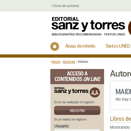
Zona de autores
Inicio
Áreas de interés
Textos UNED
Inicio
Autores
Maider
Autor
ACCESO A
CONTENIDOS
ON LINE
MAID
No hay d
Si no ha realizado el registro:
REGISTRO
Libros d
Si ya realizó el registro:
Usuario:
Mostrando