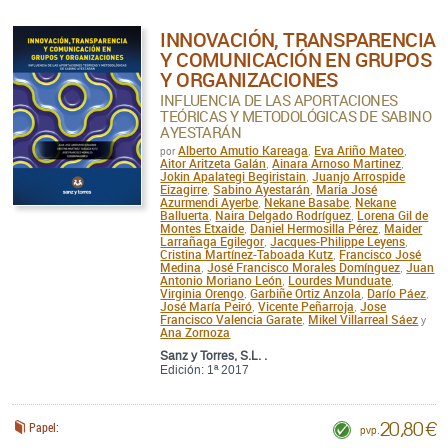
INNOVACIÓN, TRANSPARENCIA
Y COMUNICACIÓN EN GRUPOS
Y ORGANIZACIONES
INFLUENCIA DE LAS APORTACIONES
TEÓRICAS Y METODOLÓGICAS DE SABINO
AYESTARÁN
Alberto Amutio Kareaga
Eva Ariño Mateo
por
,
,
Aitor Aritzeta Galán
Ainara Arnoso Martinez
,
,
Jokin Apalategi Begiristain
Juanjo Arrospide
,
Eizagirre
Sabino Ayestarán
Maria José
,
,
Azurmendi Ayerbe
Nekane Basabe
Nekane
,
,
Balluerta
Naira Delgado Rodríguez
Lorena Gil de
,
,
Montes Etxaide
Daniel Hermosilla Pérez
Maider
,
,
Larrañaga Egilegor
Jacques-Philippe Leyens
,
,
Cristina Martínez-Taboada Kutz
Francisco José
,
Medina
José Francisco Morales Domínguez
Juan
,
,
Antonio Moriano León
Lourdes Munduate
,
,
Virginia Orengo
Garbiñe Ortiz Anzola
Darío Páez
,
,
,
José María Peiró
Vicente Peñarroja
Jose
,
,
Francisco Valencia Garate
Mikel Villarreal Sáez
,
y
Ana Zornoza
Sanz y Torres, S.L. .
Edición: 1ª 2017
20,80 €
Papel:
pvp.