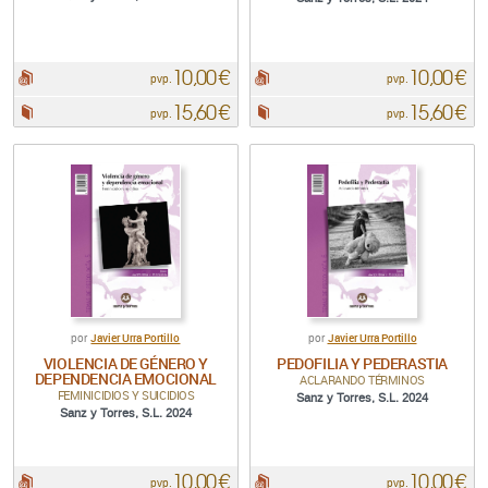
10,00 €
10,00 €
pdf:
pdf:
pvp.
pvp.
15,60 €
15,60 €
Papel:
Papel:
pvp.
pvp.
Javier Urra Portillo
Javier Urra Portillo
por
por
VIOLENCIA DE GÉNERO Y
PEDOFILIA Y PEDERASTIA
DEPENDENCIA EMOCIONAL
ACLARANDO TÉRMINOS
FEMINICIDIOS Y SUICIDIOS
Sanz y Torres, S.L. 2024
Sanz y Torres, S.L. 2024
10,00 €
10,00 €
pdf:
:
pvp.
pvp.