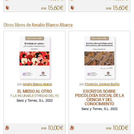
15,60 €
15,60 €
Papel:
Papel:
pvp.
pvp.
Otros libros de
Amalio Blanco Abarca
Amalio Blanco Abarca
Florencio Jiménez Burillo
por
por
EL MIEDO AL OTRO
ESCRITOS SOBRE
PSICOLOGÍA SOCIAL DE LA
Y LA INCURABLE OTREDAD DEL YO
CIENCIA Y DEL
Sanz y Torres, S.L. 2022
CONOCIMIENTO
Sanz y Torres, S.L. 2022
10,00 €
10,00 €
pdf:
pdf:
pvp.
pvp.