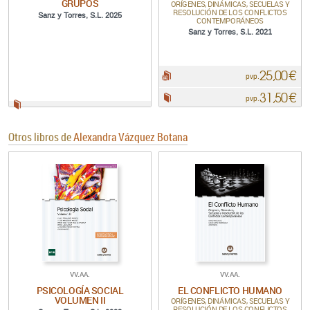
GRUPOS
ORÍGENES, DINÁMICAS, SECUELAS Y
RESOLUCIÓN DE LOS CONFLICTOS
Sanz y Torres, S.L. 2025
CONTEMPORÁNEOS
Sanz y Torres, S.L. 2021
25,00 €
pdf:
pvp.
31,50 €
Papel:
pvp.
Papel:
Otros libros de
Alexandra Vázquez Botana
VV.AA.
VV.AA.
PSICOLOGÍA SOCIAL
EL CONFLICTO HUMANO
VOLUMEN II
ORÍGENES, DINÁMICAS, SECUELAS Y
RESOLUCIÓN DE LOS CONFLICTOS