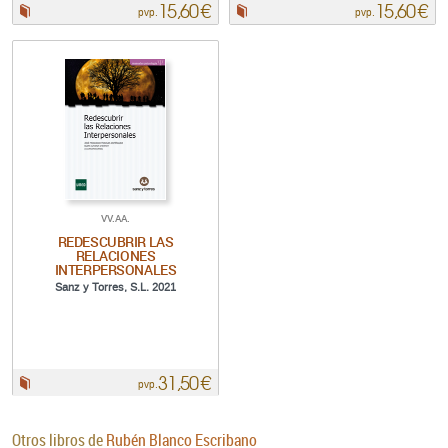
15,60 €
15,60 €
Papel:
Papel:
pvp.
pvp.
VV.AA.
REDESCUBRIR LAS
RELACIONES
INTERPERSONALES
Sanz y Torres, S.L. 2021
31,50 €
Papel:
pvp.
Otros libros de
Rubén Blanco Escribano