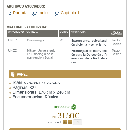
ARCHIVOS ASOCIADOS:
Portada
Indice
Capítulo 1
MATERIAL VÁLIDO PARA:
UNIVERSIDAD
CARRERA
CURSO
ASIGNATURA
TIPO DE
MATERIAL
Extremismo, radicalizaci
UNED
Criminología
4º
Texto
ón violenta y terrorismo
Básico
Estrategias de Intervenci
UNED
Máster Universitario
Texto
en Psicología de la I
ón para la Detección y Pr
Básico
ntervención Social
evención de la Radilaliza
ción
PAPEL:
ISBN:
978-84-17765-54-5
Páginas:
322
Dimensiones:
170 cm x 240 cm
Encuadernación:
Rústica
Disponible
31,50 €
pvp.
cantidad:
AÑADIR
QUITAR