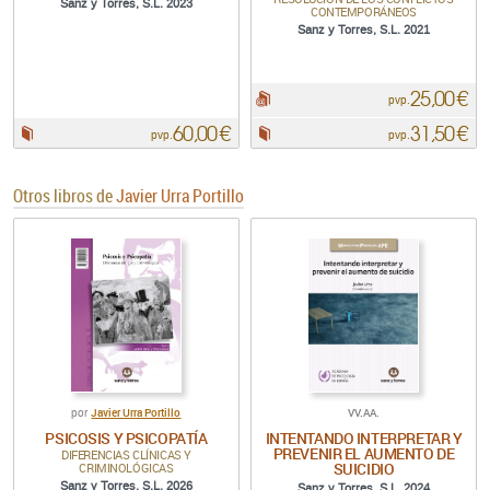
Sanz y Torres, S.L. 2023
CONTEMPORÁNEOS
Sanz y Torres, S.L. 2021
25,00 €
pdf:
pvp.
60,00 €
31,50 €
Papel:
Papel:
pvp.
pvp.
Otros libros de
Javier Urra Portillo
Javier Urra Portillo
VV.AA.
por
PSICOSIS Y PSICOPATÍA
INTENTANDO INTERPRETAR Y
PREVENIR EL AUMENTO DE
DIFERENCIAS CLÍNICAS Y
SUICIDIO
CRIMINOLÓGICAS
Sanz y Torres, S.L. 2026
Sanz y Torres, S.L. 2024