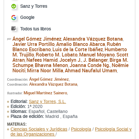
Sanz y Torres
Google
Todos tus libros
Ángel Gómez Jiménez
Alexandra Vázquez Botana
por
,
,
Javier Urra Portillo
Amalio Blanco Abarca
Rubén
,
,
Blanco Escribano
Luis de la Corte Ibáñez
Humberto
,
,
M. Trujillo
Roberto M. Lobato
Manuel Moyano
Scott
,
,
,
Atran
Nafees Hamid
Jocelyn J.
J. Bélanger
Birga M.
,
,
,
,
Schumpe
Bhavna Menon
Joanna Conde Ng.
Noëmie
,
,
,
Nociti
Mirra Noor Milla
Ahmad Naufalul Umam
,
,
,
Ángel Gómez Jiménez
Coordinación:
,
Alexandra Vázquez Botana
Coordinación:
,
Miguel Martínez Sainero
Ilustrador:
,
Editorial:
Sanz y Torres, S.L.
Edición:
1ª 2020
Idiomas:
Español, Castellano
Plaza de edición:
Madrid , España
MATERIAS:
Ciencias Sociales y Jurídicas
/
Psicología
/
Psicología Social y
de las Organizaciones
/