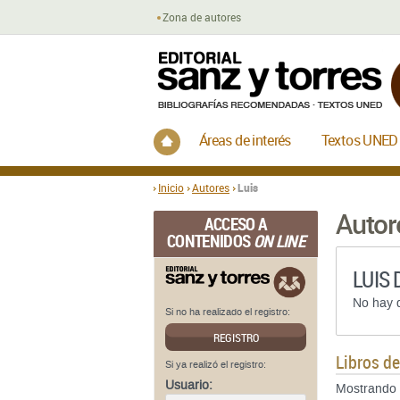
Zona de autores
Inicio
Áreas de interés
Textos UNED
Inicio
Autores
Luis
Autor
ACCESO A
CONTENIDOS
ON LINE
LUIS 
No hay d
Si no ha realizado el registro:
REGISTRO
Libros d
Si ya realizó el registro:
Usuario:
Mostrando