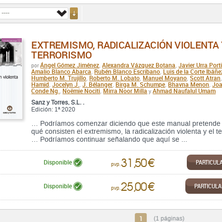
EXTREMISMO, RADICALIZACIÓN VIOLENTA 
TERRORISMO
Ángel Gómez Jiménez
Alexandra Vázquez Botana
Javier Urra Porti
por
,
,
Amalio Blanco Abarca
Rubén Blanco Escribano
Luis de la Corte Ibáñe
,
,
Humberto M. Trujillo
Roberto M. Lobato
Manuel Moyano
Scott Atran
,
,
,
Hamid
Jocelyn J.
J. Bélanger
Birga M. Schumpe
Bhavna Menon
Jo
,
,
,
,
,
Conde Ng.
Noëmie Nociti
Mirra Noor Milla
Ahmad Naufalul Umam
,
,
y
Sanz y Torres, S.L. .
Edición: 1ª 2020
… Podríamos comenzar diciendo que este manual pretende d
qué consisten el extremismo, la radicalización violenta y el t
… Podríamos continuar señalando que aquí se ...
31,50 €
PARTICUL
Disponible
pvp.
25,00 €
PARTICUL
Disponible
pvp.
1
(1 páginas)