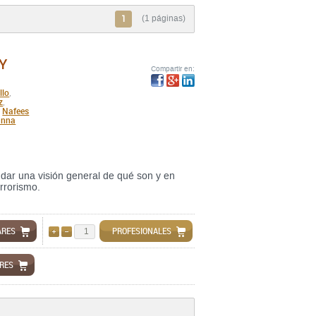
1
(1 páginas)
Y
Compartir en:
llo
,
z
,
Nafees
,
anna
ar una visión general de qué son y en
errorismo.
ARES
PROFESIONALES
AÑADIR
QUITAR
ARES