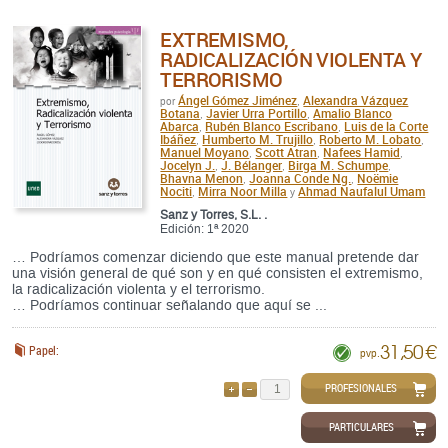
EXTREMISMO,
RADICALIZACIÓN VIOLENTA Y
TERRORISMO
Ángel Gómez Jiménez
Alexandra Vázquez
por
,
Botana
Javier Urra Portillo
Amalio Blanco
,
,
Abarca
Rubén Blanco Escribano
Luis de la Corte
,
,
Ibáñez
Humberto M. Trujillo
Roberto M. Lobato
,
,
,
Manuel Moyano
Scott Atran
Nafees Hamid
,
,
,
Jocelyn J.
J. Bélanger
Birga M. Schumpe
,
,
,
Bhavna Menon
Joanna Conde Ng.
Noëmie
,
,
Nociti
Mirra Noor Milla
Ahmad Naufalul Umam
,
y
Sanz y Torres, S.L. .
Edición: 1ª 2020
… Podríamos comenzar diciendo que este manual pretende dar
una visión general de qué son y en qué consisten el extremismo,
la radicalización violenta y el terrorismo.
… Podríamos continuar señalando que aquí se ...
31,50 €
Papel:
pvp.
PROFESIONALES
AÑADIR
QUITAR
PARTICULARES