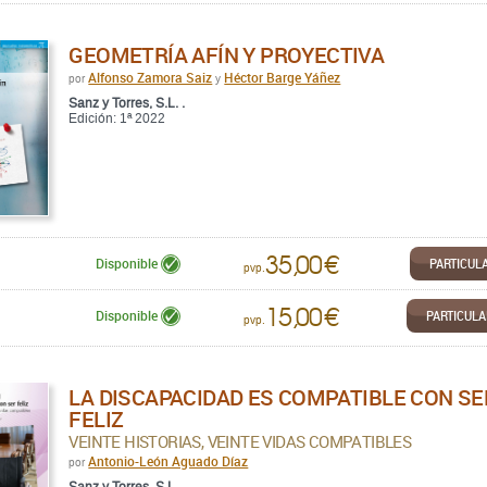
GEOMETRÍA AFÍN Y PROYECTIVA
Alfonso Zamora Saiz
Héctor Barge Yáñez
por
y
Sanz y Torres, S.L. .
Edición: 1ª 2022
35,00 €
PARTICUL
Disponible
pvp.
15,00 €
PARTICUL
Disponible
pvp.
LA DISCAPACIDAD ES COMPATIBLE CON SE
FELIZ
VEINTE HISTORIAS, VEINTE VIDAS COMPATIBLES
Antonio-León Aguado Díaz
por
Sanz y Torres, S.L. .