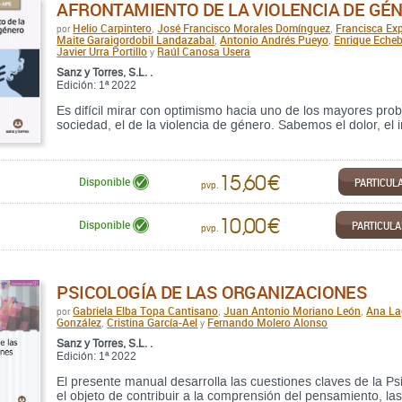
AFRONTAMIENTO DE LA VIOLENCIA DE GÉ
Helio Carpintero
José Francisco Morales Domínguez
Francisca Ex
por
,
,
Maite Garaigordobil Landazabal
Antonio Andrés Pueyo
Enrique Eche
,
,
Javier Urra Portillo
Raúl Canosa Usera
y
Sanz y Torres, S.L. .
Edición: 1ª 2022
Es difícil mirar con optimismo hacia uno de los mayores pr
sociedad, el de la violencia de género. Sabemos el dolor, el
15,60 €
PARTICUL
Disponible
pvp.
10,00 €
PARTICUL
Disponible
pvp.
PSICOLOGÍA DE LAS ORGANIZACIONES
Gabriela Elba Topa Cantisano
Juan Antonio Moriano León
Ana La
por
,
,
González
Cristina García-Ael
Fernando Molero Alonso
,
y
Sanz y Torres, S.L. .
Edición: 1ª 2022
El presente manual desarrolla las cuestiones claves de la Ps
el objeto de contribuir a la comprensión del pensamiento, l