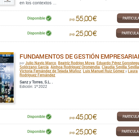
en los contextos ...
55,00 €
PARTICUL
Disponible
pvp.
25,00 €
PARTICUL
Disponible
pvp.
FUNDAMENTOS DE GESTIÓN EMPRESARIA
Julio Navío Marco
Beatríz Rodrigo Moya
Eduardo Pérez Gorostegu
por
,
,
Solórzano García
Ainhoa Rodríguez Oromendia
Claudia Sevilla Sevill
,
,
Victoria Fernández de Tejada Muñoz
Luis Manuel Ruiz Gómez
Laura
,
y
Rodríguez Fernández
Sanz y Torres, S.L. .
Edición: 1ª 2022
45,00 €
PARTICUL
Disponible
pvp.
25,00 €
PARTICUL
Disponible
pvp.