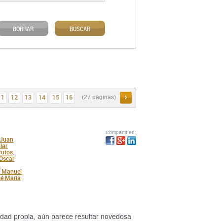
BORRAR
BUSCAR
11
12
13
14
15
16
SIGUIENTE
(27 páginas)
Compartir en:
 Juan
,
lar
rutos
,
Oscar
a
 Manuel
é María
tidad propia, aún parece resultar novedosa