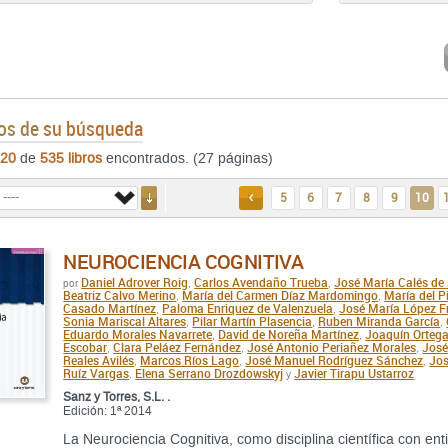
os de
su búsqueda
20
de
535 libros
encontrados. (27 páginas)
5
6
7
8
9
10
ANTERIOR
NEUROCIENCIA COGNITIVA
Daniel Adrover Roig
Carlos Avendaño Trueba
José María Calés de
por
,
,
Beatriz Calvo Merino
María del Carmen Díaz Mardomingo
María del Pi
,
,
Casado Martínez
Paloma Enriquez de Valenzuela
José María López F
,
,
Sonia Mariscal Altares
Pilar Martín Plasencia
Ruben Miranda García
,
,
,
Eduardo Morales Navarrete
David de Noreña Martínez
Joaquín Orteg
,
,
Escobar
Clara Peláez Fernández
José Antonio Periañez Morales
José
,
,
,
Reales Avilés
Marcos Ríos Lago
José Manuel Rodríguez Sánchez
Jos
,
,
,
Ruíz Vargas
Elena Serrano Drozdowskyj
Javier Tirapu Ustarroz
,
y
Sanz y Torres, S.L. .
Edición: 1ª 2014
La Neurociencia Cognitiva, como disciplina científica con en