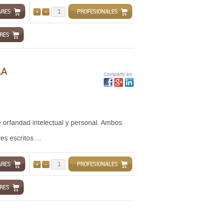
ARES
PROFESIONALES
AÑADIR
QUITAR
ARES
LA
Compartir en:
 orfandad intelectual y personal. Ambos
s escritos ...
ARES
PROFESIONALES
AÑADIR
QUITAR
ARES