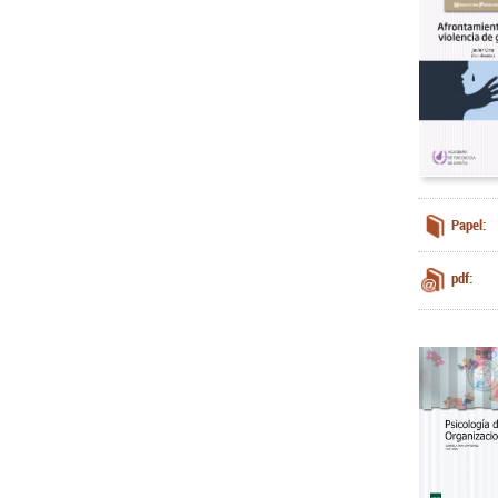
Papel:
pdf: