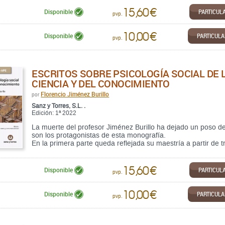
15,60 €
PARTICUL
Disponible
pvp.
10,00 €
PARTICUL
Disponible
pvp.
ESCRITOS SOBRE PSICOLOGÍA SOCIAL DE 
CIENCIA Y DEL CONOCIMIENTO
Florencio Jiménez Burillo
por
Sanz y Torres, S.L. .
Edición: 1ª 2022
La muerte del profesor Jiménez Burillo ha dejado un poso de
son los protagonistas de esta monografía.
En la primera parte queda reflejada su maestría a partir de tre
15,60 €
PARTICUL
Disponible
pvp.
10,00 €
PARTICUL
Disponible
pvp.