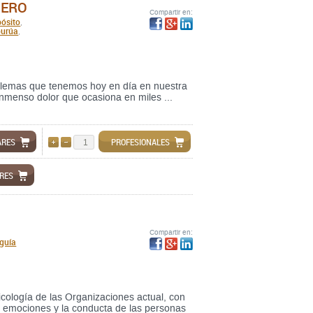
NERO
Compartir en:
pósito
,
burúa
,
oblemas que tenemos hoy en día en nuestra
 inmenso dolor que ocasiona en miles ...
ARES
PROFESIONALES
AÑADIR
QUITAR
ARES
Compartir en:
guía
icología de las Organizaciones actual, con
as emociones y la conducta de las personas