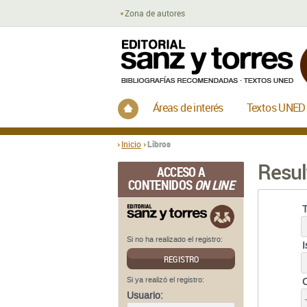
Zona de autores
Inicio
Áreas de interés
Textos UNED
Inicio
Libros
Resul
ACCESO A
CONTENIDOS
ON LINE
T
Si no ha realizado el registro:
REGISTRO
Si ya realizó el registro:
Usuario: