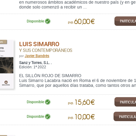
en numerosos ámbitos académicos de nuestro país (y en gen
donde solo comenzó a recibir un ...
60,00 €
PARTICUL
Disponible
pvp.
LUIS SIMARRO
Y SUS CONTEMPORÁNEOS
Javier Bandrés
por
Sanz y Torres, S.L. .
Edición: 1ª 2022
EL SILLÓN ROJO DE SIMARRO
Luis Simarro Lacabra nació en Roma el 6 de noviembre de 1
Simarro, que por aquellos días trataba, como tantos otros arti
15,60 €
PARTICUL
Disponible
pvp.
10,00 €
PARTICUL
Disponible
pvp.