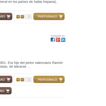
eral en los países de habla hispana),
ARES
PROFESIONALES
AÑADIR
QUITAR
Compartir en:
851. Era hijo del pintor valenciano Ramón
stas, de labrarse ...
ARES
PROFESIONALES
AÑADIR
QUITAR
ARES