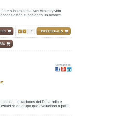
ere a las expectativas vitales y vida
s décadas están suponiendo un avance
ARES
PROFESIONALES
AÑADIR
QUITAR
ARES
Compartir en:
say
,
uos con Limitaciones del Desarrollo e
esfuerzo de grupo que evolucionó a partir