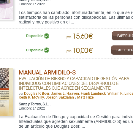
Edición: 1ª 2022
Los tiempos han cambiado, afortunadamente, en lo que se refi
satisfactoria de las personas con discapacidad. Las última
radical y muy positivo en el ...
15,60 €
PARTICUL
Disponible
pvp.
10,00 €
PARTICUL
Disponible
pvp.
MANUAL ARMIDILO-S
EVALUACIÓN DE RIESGO Y CAPACIDAD DE GESTIÓN PARA
INDIVIDUOS CON LIMITACIONES DEL DESARROLLO E
INTELECTUALES QUE AGREDEN SEXUALMENTE
Douglas P. Boer
James L. Haaven
Frank Lambrick
William R. Lind
por
,
,
,
Keith R. McVilly
Joseph Sakdalan
Matt Frize
,
y
Sanz y Torres, S.L. .
Edición: 1ª 2022
La Evaluación de Riesgo y capacidad de Gestión para individ
Intelectuales que agreden sexualmente (ARMIDILO-S) es un 
de un artículo que Douglas Boer, ...