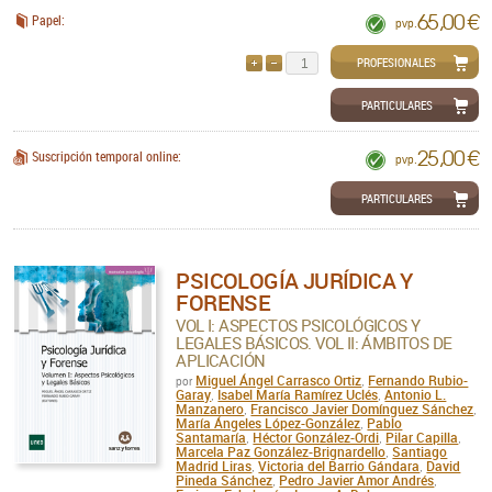
65,00 €
Papel:
pvp.
PROFESIONALES
AÑADIR
QUITAR
PARTICULARES
25,00 €
Suscripción temporal online:
pvp.
PARTICULARES
PSICOLOGÍA JURÍDICA Y
FORENSE
VOL I: ASPECTOS PSICOLÓGICOS Y
LEGALES BÁSICOS. VOL II: ÁMBITOS DE
APLICACIÓN
Miguel Ángel Carrasco Ortiz
Fernando Rubio-
por
,
Garay
Isabel María Ramírez Uclés
Antonio L.
,
,
Manzanero
Francisco Javier Domínguez Sánchez
,
,
María Ángeles López-González
Pablo
,
Santamaría
Héctor González-Ordi
Pilar Capilla
,
,
,
Marcela Paz González-Brignardello
Santiago
,
Madrid Liras
Victoria del Barrio Gándara
David
,
,
Pineda Sánchez
Pedro Javier Amor Andrés
,
,