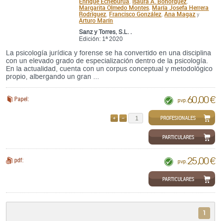
Enrique Echeburúa
Isaura A. Bohorquez
,
,
Margarita Olmedo Montes
María Josefa Herrera
,
Rodríguez
Francisco González
Ana Magaz
,
,
y
Arturo Marín
Sanz y Torres, S.L. .
Edición: 1ª 2020
La psicología jurídica y forense se ha convertido en una disciplina
con un elevado grado de especialización dentro de la psicología.
En la actualidad, cuenta con un corpus conceptual y metodológico
propio, albergando un gran ...
60,00 €
Papel:
pvp.
PROFESIONALES
AÑADIR
QUITAR
PARTICULARES
25,00 €
pdf:
pvp.
PARTICULARES
1