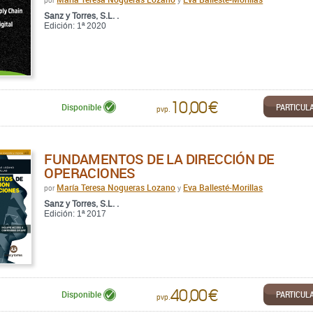
por
y
Sanz y Torres, S.L. .
Edición: 1ª 2020
10,00 €
PARTICUL
Disponible
pvp.
FUNDAMENTOS DE LA DIRECCIÓN DE
OPERACIONES
María Teresa Nogueras Lozano
Eva Ballesté-Morillas
por
y
Sanz y Torres, S.L. .
Edición: 1ª 2017
40,00 €
PARTICUL
Disponible
pvp.