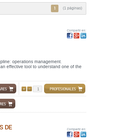
1
(1 páginas)
Compartir en:
cipline: operations management.
 effective tool to understand one of the
ARES
PROFESIONALES
AÑADIR
QUITAR
ARES
S DE
Compartir en: