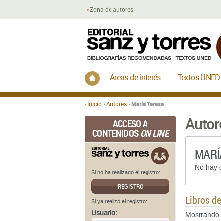
Zona de autores
Inicio
Áreas de interés
Textos UNED
Inicio
Autores
María Teresa
Autor
ACCESO A
CONTENIDOS
ON LINE
MARÍ
No hay d
Si no ha realizado el registro:
REGISTRO
Libros d
Si ya realizó el registro:
Usuario:
Mostrando