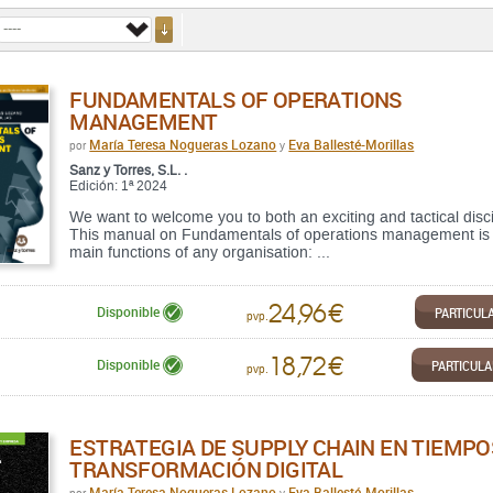
FUNDAMENTALS OF OPERATIONS
MANAGEMENT
María Teresa Nogueras Lozano
Eva Ballesté-Morillas
por
y
Sanz y Torres, S.L. .
Edición: 1ª 2024
We want to welcome you to both an exciting and tactical dis
This manual on Fundamentals of operations management is an
main functions of any organisation: ...
24,96 €
PARTICUL
Disponible
pvp.
18,72 €
PARTICUL
Disponible
pvp.
ESTRATEGIA DE SUPPLY CHAIN EN TIEMPO
TRANSFORMACIÓN DIGITAL
María Teresa Nogueras Lozano
Eva Ballesté-Morillas