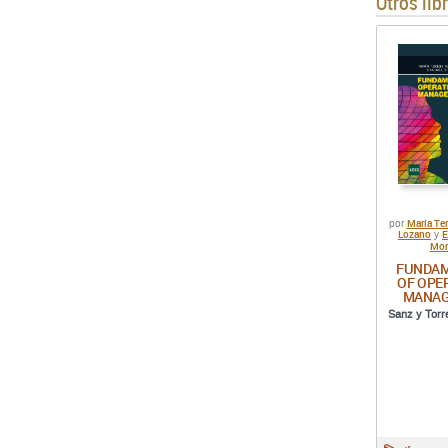
Otros lib
María Te
por
Lozano
E
y
Mor
FUNDA
OF OPE
MANA
Sanz y Torr