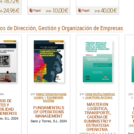
18,72 €
vp.
24,96 €
10,00 €
40,00 €
Papel:
Papel:
vp.
pvp.
pvp.
ros de
Dirección, Gestión y Organización de Empresas
.AA.
María Teresa Nogueras
César Muñoz Martínez
por
por
po
Lozano
Eva Ballesté-
José Prieto de Diego
y
y
y
SIS DE
Morillas
MÁSTER EN
TES Y
FUNDAMENTALS
LOGÍSTICA,
BILIDAD
OF OPERATIONS
TRANSPORTE,
GENIEROS
MANAGEMENT
CADENA DE
T
es, S.L. 2024
SUMINISTRO Y
Sanz y Torres, S.L. 2024
ESTRATEGIA
(MÓD
OPERATIVA.
(MÓDULOS 1, 2, 3, 4, 5, 6, 7,