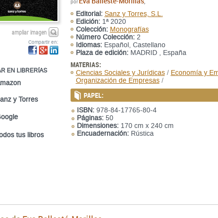
Eva Ballesté-Morillas
,
por
Editorial:
Sanz y Torres, S.L.
Edición:
1ª 2020
Colección:
Monografías
ampliar imagen
Número Colección:
2
Compartir en:
Idiomas:
Español, Castellano
Plaza de edición:
MADRID , España
MATERIAS:
R EN LIBRERÍAS
Ciencias Sociales y Jurídicas
/
Economía y E
Organización de Empresas
/
mazon
PAPEL:
anz y Torres
ISBN:
978-84-17765-80-4
oogle
Páginas:
50
Dimensiones:
170 cm x 240 cm
Encuadernación:
Rústica
odos tus libros