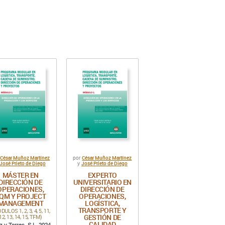
César Muñoz Martínez
César Muñoz Martínez
r
por
José Prieto de Diego
José Prieto de Diego
y
MÁSTER EN
EXPERTO
DIRECCIÓN DE
UNIVERSITARIO EN
OPERACIONES,
DIRECCIÓN DE
QM Y PROJECT
OPERACIONES,
MANAGEMENT
LOGÍSTICA,
TRANSPORTE Y
ULOS 1, 2, 3, 4, 5, 11,
GESTIÓN DE
12, 13, 14, 15, TFM)
CALIDAD