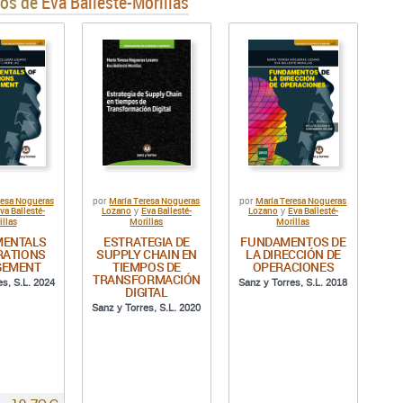
ros de
Eva Ballesté-Morillas
resa Nogueras
María Teresa Nogueras
María Teresa Nogueras
por
por
va Ballesté-
Lozano
Eva Ballesté-
Lozano
Eva Ballesté-
y
y
illas
Morillas
Morillas
MENTALS
ESTRATEGIA DE
FUNDAMENTOS DE
RATIONS
SUPPLY CHAIN EN
LA DIRECCIÓN DE
GEMENT
TIEMPOS DE
OPERACIONES
TRANSFORMACIÓN
es, S.L. 2024
Sanz y Torres, S.L. 2018
DIGITAL
Sanz y Torres, S.L. 2020