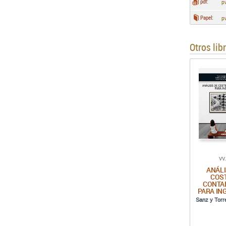
pdf:
p
Papel:
p
Otros lib
VV
ANÁLI
COS
CONTA
PARA IN
Sanz y Torr