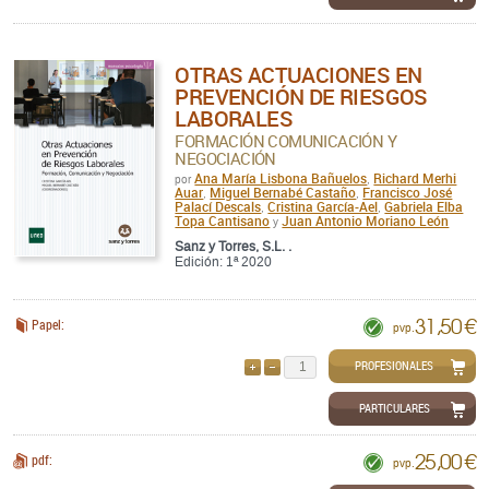
OTRAS ACTUACIONES EN
PREVENCIÓN DE RIESGOS
LABORALES
FORMACIÓN COMUNICACIÓN Y
NEGOCIACIÓN
Ana María Lisbona Bañuelos
Richard Merhi
por
,
Auar
Miguel Bernabé Castaño
Francisco José
,
,
Palací Descals
Cristina García-Ael
Gabriela Elba
,
,
Topa Cantisano
Juan Antonio Moriano León
y
Sanz y Torres, S.L. .
Edición: 1ª 2020
31,50 €
Papel:
pvp.
PROFESIONALES
AÑADIR
QUITAR
PARTICULARES
25,00 €
pdf:
pvp.