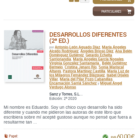
PARTICULARES
DESARROLLOS DIFERENTES
(2ª ED.)
Antonio-León Aguado Díaz
María Ángeles
por
,
Alcedo Rodríguez
Ángeles Brioso Díez
Ana Belén
,
,
Domínguez Gutiérrez
Gerardo Echeíta
,
Sarrionandia
María Ángeles García Nogales
,
,
Virginia González Santamaría
Belén Gutiérrez
,
Bermejo
Cristina Jenaro Río
Sonia Mariscal
,
,
Altares
Pastora Martinez Castilla
María Luz de
,
,
los Milagros Fernández Blázquez
Isabel Orjales
,
Villar
María del Pilar Pozo Cabanillas
,
,
Encarnación Sarriá Sánchez
Miguel Ángel
y
Verdugo Alonso
Sanz y Torres, S.L. .
Edición: 2ª 2020
Mi nombre es Eduardo. Soy un chico cuyo desarrollo ha sido
diferente y cuando me pidieron las autoras de este libro que
escribiera sobre mí acepté gustoso aunque no pensé que fuera a
resultarme tan ...
60,00 €
Papel:
pvp.