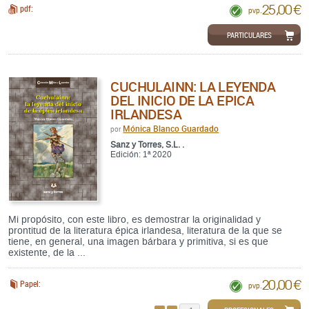
25,00 €
pdf:
pvp.
PARTICULARES
CUCHULAINN: LA LEYENDA
DEL INICIO DE LA EPICA
IRLANDESA
Mónica Blanco Guardado
por
Sanz y Torres, S.L. .
Edición: 1ª 2020
Mi propósito, con este libro, es demostrar la originalidad y
prontitud de la literatura épica irlandesa, literatura de la que se
tiene, en general, una imagen bárbara y primitiva, si es que
existente, de la ...
20,00 €
Papel:
pvp.