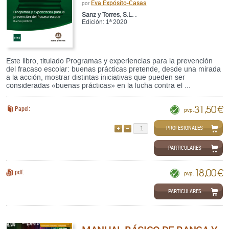
Eva Expósito-Casas
por
Sanz y Torres, S.L. .
Edición: 1ª 2020
Este libro, titulado Programas y experiencias para la prevención
del fracaso escolar: buenas prácticas pretende, desde una mirada
a la acción, mostrar distintas iniciativas que pueden ser
consideradas «buenas prácticas» en la lucha contra el ...
31,50 €
Papel:
pvp.
PROFESIONALES
AÑADIR
QUITAR
PARTICULARES
18,00 €
pdf:
pvp.
PARTICULARES