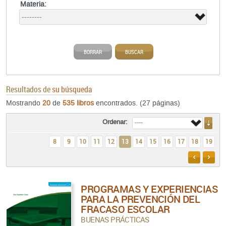
Materia:
BORRAR
BUSCAR
Resultados de
su búsqueda
Mostrando
20
de
535 libros
encontrados. (27 páginas)
Ordenar:
8
9
10
11
12
13
14
15
16
17
18
19
ANTERIO
SIGU
PROGRAMAS Y EXPERIENCIAS
PARA LA PREVENCIÓN DEL
FRACASO ESCOLAR
BUENAS PRÁCTICAS