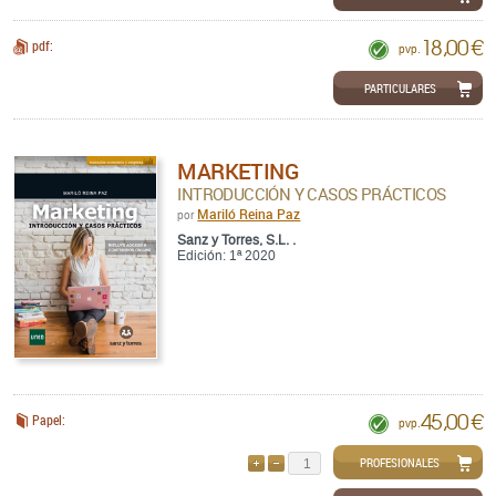
18,00 €
pdf:
pvp.
PARTICULARES
MARKETING
INTRODUCCIÓN Y CASOS PRÁCTICOS
Mariló Reina Paz
por
Sanz y Torres, S.L. .
Edición: 1ª 2020
45,00 €
Papel:
pvp.
PROFESIONALES
AÑADIR
QUITAR