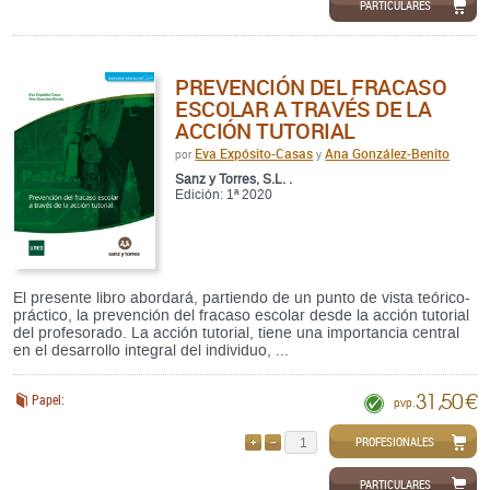
PARTICULARES
PREVENCIÓN DEL FRACASO
ESCOLAR A TRAVÉS DE LA
ACCIÓN TUTORIAL
Eva Expósito-Casas
Ana González-Benito
por
y
Sanz y Torres, S.L. .
Edición: 1ª 2020
El presente libro abordará, partiendo de un punto de vista teórico-
práctico, la prevención del fracaso escolar desde la acción tutorial
del profesorado. La acción tutorial, tiene una importancia central
en el desarrollo integral del individuo, ...
31,50 €
Papel:
pvp.
PROFESIONALES
AÑADIR
QUITAR
PARTICULARES