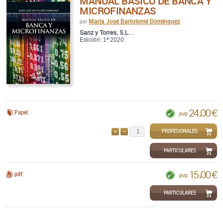
MANUAL BÁSICO DE BANCA Y
MICROFINANZAS
María José Bartolomé Domínguez
por
Sanz y Torres, S.L. .
Edición: 1ª 2020
24,00 €
Papel:
pvp.
PROFESIONALES
AÑADIR
QUITAR
PARTICULARES
15,00 €
pdf:
pvp.
PARTICULARES