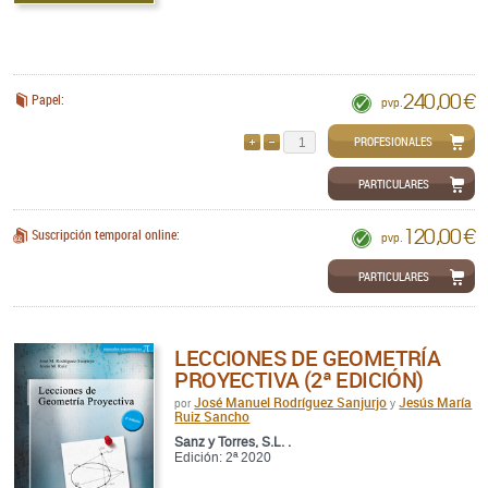
240,00 €
Papel:
pvp.
PROFESIONALES
AÑADIR
QUITAR
PARTICULARES
120,00 €
Suscripción temporal online:
pvp.
PARTICULARES
LECCIONES DE GEOMETRÍA
PROYECTIVA (2ª EDICIÓN)
José Manuel Rodríguez Sanjurjo
Jesús María
por
y
Ruiz Sancho
Sanz y Torres, S.L. .
Edición: 2ª 2020