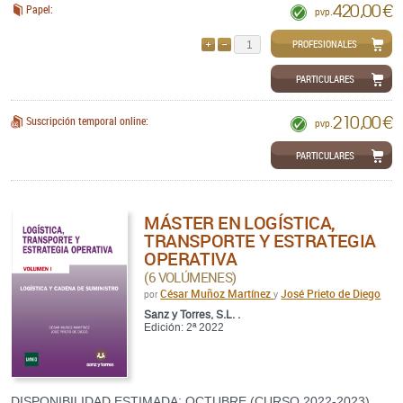
420,00 €
Papel:
pvp.
PROFESIONALES
AÑADIR
QUITAR
PARTICULARES
210,00 €
Suscripción temporal online:
pvp.
PARTICULARES
MÁSTER EN LOGÍSTICA,
TRANSPORTE Y ESTRATEGIA
OPERATIVA
(6 VOLÚMENES)
César Muñoz Martínez
José Prieto de Diego
por
y
Sanz y Torres, S.L. .
Edición: 2ª 2022
DISPONIBILIDAD ESTIMADA: OCTUBRE (CURSO 2022-2023)