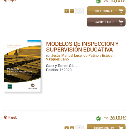
14,00 €
pvp.
PROFESIONALES
AÑADIR
QUITAR
PARTICULARES
MODELOS DE INSPECCIÓN Y
SUPERVISIÓN EDUCATIVA
Jesús Manuel Lucendo Patiño
Esteban
por
y
Vázquez Cano
Sanz y Torres, S.L. .
Edición: 1ª 2020
36,00 €
Papel:
pvp.
PROFESIONALES
AÑADIR
QUITAR