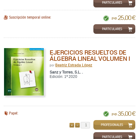
PARTICULARES
25,00 €
Suscripción temporal online:
pvp.
PARTICULARES
EJERCICIOS RESUELTOS DE
ÁLGEBRA LINEAL VOLUMEN I
Beatriz Estrada López
por
Sanz y Torres, S.L. .
Edición: 1ª 2020
35,00 €
Papel:
pvp.
PROFESIONALES
AÑADIR
QUITAR
PARTICULARES