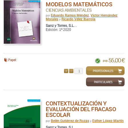
MODELOS MATEMÁTICOS
CIENCIAS AMBIENTALES
Eduardo Ramos Méndez
Victor Hernández
por
,
Morales
Ricardo Vélez Ibarrola
y
Sanz y Torres, S.L. .
Edición: 1ª 2020
55,00 €
Papel:
pvp.
PROFESIONALES
AÑADIR
QUITAR
PARTICULARES
CONTEXTUALIZACIÓN Y
EVALUACIÓN DEL FRACASO
ESCOLAR
Belén Gutiérrez de Rozas
Esther López-Martín
por
y
Sanz y Torres, S.L. .