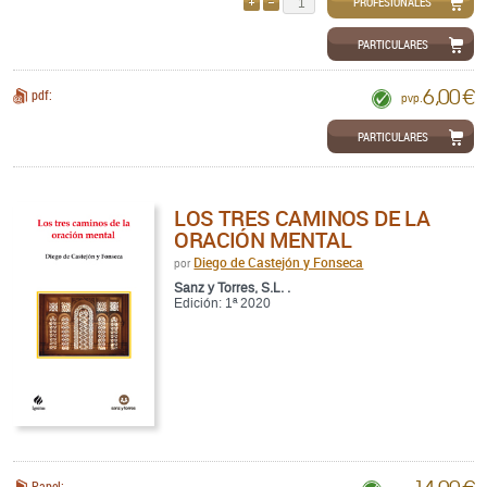
PROFESIONALES
AÑADIR
QUITAR
PARTICULARES
6,00 €
pdf:
pvp.
PARTICULARES
LOS TRES CAMINOS DE LA
ORACIÓN MENTAL
Diego de Castejón y Fonseca
por
Sanz y Torres, S.L. .
Edición: 1ª 2020
Papel: