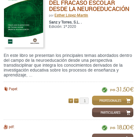
DEL FRACASO ESCOLAR
DESDE LA NEUROEDUCACIÓN
Esther López-Martín
por
Sanz y Torres, S.L. .
Edición: 1ª 2020
En este libro se presentan los principales temas abordados dentro
del campo de la neuroeducación desde una perspectiva
transdisciplinar que integra los conocimientos derivados de la
investigación educativa sobre los procesos de enseñanza y
aprendizaje, ...
31,50 €
Papel:
pvp.
PROFESIONALES
AÑADIR
QUITAR
PARTICULARES
18,00 €
pdf:
pvp.