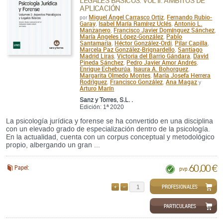
LEGALES BÁSICOS. VOL II: ÁMBITOS DE
APLICACIÓN
Miguel Ángel Carrasco Ortiz
Fernando Rubio-
por
,
Garay
Isabel María Ramírez Uclés
Antonio L.
,
,
Manzanero
Francisco Javier Domínguez Sánchez
,
,
María Ángeles López-González
Pablo
,
Santamaría
Héctor González-Ordi
Pilar Capilla
,
,
,
Marcela Paz González-Brignardello
Santiago
,
Madrid Liras
Victoria del Barrio Gándara
David
,
,
Pineda Sánchez
Pedro Javier Amor Andrés
,
,
Enrique Echeburúa
Isaura A. Bohorquez
,
,
Margarita Olmedo Montes
María Josefa Herrera
,
Rodríguez
Francisco González
Ana Magaz
,
,
y
Arturo Marín
Sanz y Torres, S.L. .
Edición: 1ª 2020
La psicología jurídica y forense se ha convertido en una disciplina
con un elevado grado de especialización dentro de la psicología.
En la actualidad, cuenta con un corpus conceptual y metodológico
propio, albergando un gran ...
60,00 €
Papel:
pvp.
PROFESIONALES
AÑADIR
QUITAR
PARTICULARES