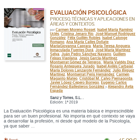
EVALUACIÓN PSICOLÓGICA
PROCESO, TÉCNICAS Y APLICACIONES EN
ÁREAS Y CONTEXTOS.
Carmen Moreno Rosset
Isabel María Ramírez
por
,
Uclés
Cristina Jenaro Río
José Manuel Rodríguez
,
,
González
Félix Guillén Robles
Isabel Calonge
,
,
Romano
Ana María Calles Doñate
,
,
MaríaGiovanna Caprara
María Teresa Anguera
,
,
Inmaculada Fuentes Durá
José María Martínez
,
Selva
Juán Pedro Sánchez Navarro
Guillem
,
,
Feixas Viaplana
Jesús García-Martínez
,
,
Montserrat Gómez de Terreros
María Valdés Díaz
,
,
Rosario Antequera Jurado
Isabel Avilés Carbajal
,
,
María Dolores Lanzarote Fernández
Julio Iñiguez
,
Martínez
Montserrat Peris Hernández
Carmen
,
,
Maganto Mateo
Cristóbal M. Calvo Piernagorda
,
,
Javier López-Cepero Borrego
Eugenio Carlos
,
Fernández-Ballesteros González
Alejandro Ávila
y
Espada
Sanz y Torres, S.L. .
Edición: 1ª 2019
La Evaluación Psicológica es una materia básica e imprescindible
para ser un buen profesional. No importa en qué contexto se vaya
a desarrollar la profesión, ni desde qué modelo de la Psicología,
ya que saber ...
Papel: