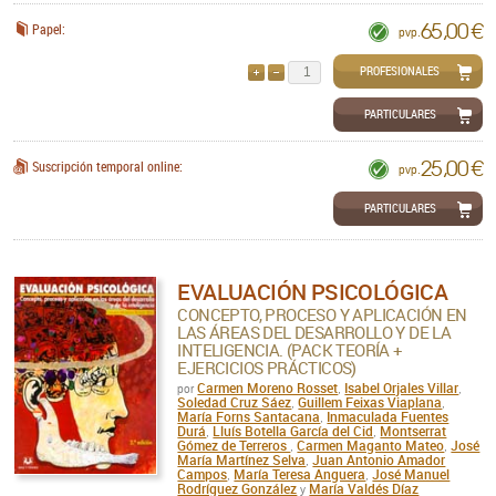
65,00 €
Papel:
pvp.
PROFESIONALES
AÑADIR
QUITAR
PARTICULARES
25,00 €
Suscripción temporal online:
pvp.
PARTICULARES
EVALUACIÓN PSICOLÓGICA
CONCEPTO, PROCESO Y APLICACIÓN EN
LAS ÁREAS DEL DESARROLLO Y DE LA
INTELIGENCIA. (PACK TEORÍA +
EJERCICIOS PRÁCTICOS)
Carmen Moreno Rosset
Isabel Orjales Villar
por
,
,
Soledad Cruz Sáez
Guillem Feixas Viaplana
,
,
María Forns Santacana
Inmaculada Fuentes
,
Durá
Lluís Botella García del Cid
Montserrat
,
,
Gómez de Terreros
Carmen Maganto Mateo
José
,
,
María Martínez Selva
Juan Antonio Amador
,
Campos
María Teresa Anguera
José Manuel
,
,
Rodríguez González
María Valdés Díaz
y