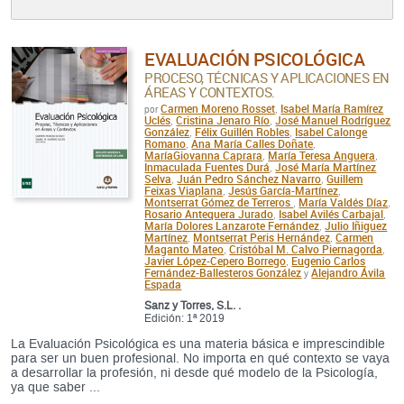
EVALUACIÓN PSICOLÓGICA
PROCESO, TÉCNICAS Y APLICACIONES EN
ÁREAS Y CONTEXTOS.
Carmen Moreno Rosset
Isabel María Ramírez
por
,
Uclés
Cristina Jenaro Río
José Manuel Rodríguez
,
,
González
Félix Guillén Robles
Isabel Calonge
,
,
Romano
Ana María Calles Doñate
,
,
MaríaGiovanna Caprara
María Teresa Anguera
,
,
Inmaculada Fuentes Durá
José María Martínez
,
Selva
Juán Pedro Sánchez Navarro
Guillem
,
,
Feixas Viaplana
Jesús García-Martínez
,
,
Montserrat Gómez de Terreros
María Valdés Díaz
,
,
Rosario Antequera Jurado
Isabel Avilés Carbajal
,
,
María Dolores Lanzarote Fernández
Julio Iñiguez
,
Martínez
Montserrat Peris Hernández
Carmen
,
,
Maganto Mateo
Cristóbal M. Calvo Piernagorda
,
,
Javier López-Cepero Borrego
Eugenio Carlos
,
Fernández-Ballesteros González
Alejandro Ávila
y
Espada
Sanz y Torres, S.L. .
Edición: 1ª 2019
La Evaluación Psicológica es una materia básica e imprescindible
para ser un buen profesional. No importa en qué contexto se vaya
a desarrollar la profesión, ni desde qué modelo de la Psicología,
ya que saber ...