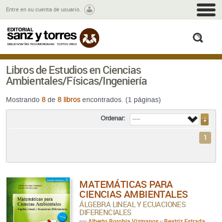
M
Entre en su cuenta de usuario.
busc
Libros de Estudios en Ciencias
Ambientales/Físicas/Ingeniería
Mostrando
8
de
8 libros
encontrados. (1 páginas)
Ordenar:
1
MATEMÁTICAS PARA
CIENCIAS AMBIENTALES
ÁLGEBRA LINEAL Y ECUACIONES
DIFERENCIALES
Alberto Borobia Vizmanos
Beatriz Estrada
por
y