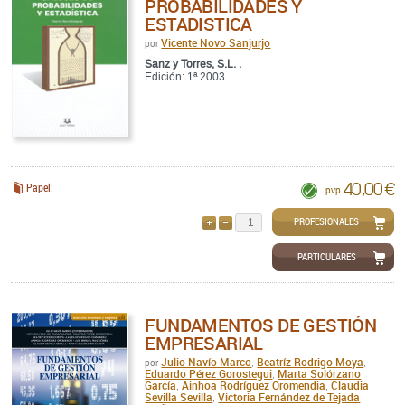
PROBABILIDADES Y
ESTADISTICA
Vicente Novo Sanjurjo
por
Sanz y Torres, S.L. .
Edición: 1ª 2003
40,00 €
Papel:
pvp.
PROFESIONALES
AÑADIR
QUITAR
PARTICULARES
FUNDAMENTOS DE GESTIÓN
EMPRESARIAL
Julio Navío Marco
Beatríz Rodrigo Moya
por
,
,
Eduardo Pérez Gorostegui
Marta Solórzano
,
García
Ainhoa Rodríguez Oromendia
Claudia
,
,
Sevilla Sevilla
Victoria Fernández de Tejada
,