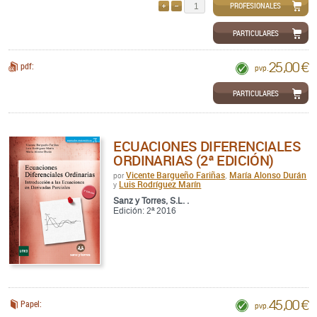
PROFESIONALES
AÑADIR
QUITAR
PARTICULARES
25,00 €
pdf:
pvp.
PARTICULARES
ECUACIONES DIFERENCIALES
ORDINARIAS (2ª EDICIÓN)
Vicente Bargueño Fariñas
María Alonso Durán
por
,
Luis Rodríguez Marín
y
Sanz y Torres, S.L. .
Edición: 2ª 2016
45,00 €
Papel:
pvp.