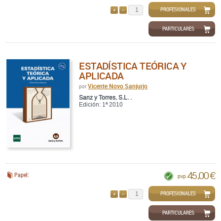
PROFESIONALES
AÑADIR
QUITAR
PARTICULARES
ESTADÍSTICA TEÓRICA Y
APLICADA
Vicente Novo Sanjurjo
por
Sanz y Torres, S.L. .
Edición: 1ª 2010
45,00 €
Papel:
pvp.
PROFESIONALES
AÑADIR
QUITAR
PARTICULARES