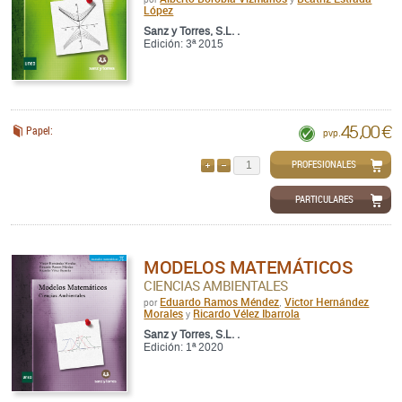
López
Sanz y Torres, S.L. .
Edición: 3ª 2015
45,00 €
Papel:
pvp.
PROFESIONALES
AÑADIR
QUITAR
PARTICULARES
MODELOS MATEMÁTICOS
CIENCIAS AMBIENTALES
Eduardo Ramos Méndez
Victor Hernández
por
,
Morales
Ricardo Vélez Ibarrola
y
Sanz y Torres, S.L. .
Edición: 1ª 2020