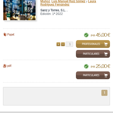
Muñoz
Luis Manuel Ruiz Gómez
Laura
,
y
Rodríguez Fernández
Sanz y Torres, S.L. .
Edición: 1ª 2022
45,00 €
Papel:
pvp.
PROFESIONALES
AÑADIR
QUITAR
PARTICULARES
25,00 €
pdf:
pvp.
PARTICULARES
1