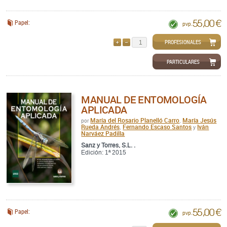
55,00 €
Papel:
pvp.
PROFESIONALES
AÑADIR
QUITAR
PARTICULARES
MANUAL DE ENTOMOLOGÍA
APLICADA
María del Rosario Planelló Carro
María Jesús
por
,
Rueda Andrés
Fernando Escaso Santos
Iván
,
y
Narváez Padilla
Sanz y Torres, S.L. .
Edición: 1ª 2015
55,00 €
Papel:
pvp.