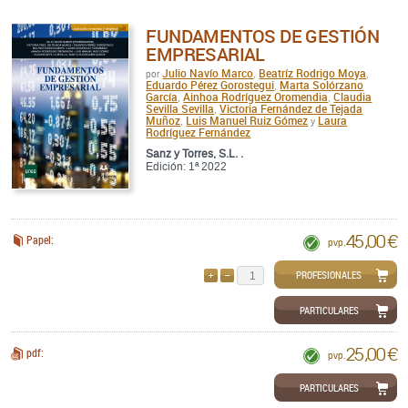
FUNDAMENTOS DE GESTIÓN
EMPRESARIAL
Julio Navío Marco
Beatríz Rodrigo Moya
por
,
,
Eduardo Pérez Gorostegui
Marta Solórzano
,
García
Ainhoa Rodríguez Oromendia
Claudia
,
,
Sevilla Sevilla
Victoria Fernández de Tejada
,
Muñoz
Luis Manuel Ruiz Gómez
Laura
,
y
Rodríguez Fernández
Sanz y Torres, S.L. .
Edición: 1ª 2022
45,00 €
Papel:
pvp.
PROFESIONALES
AÑADIR
QUITAR
PARTICULARES
25,00 €
pdf:
pvp.
PARTICULARES