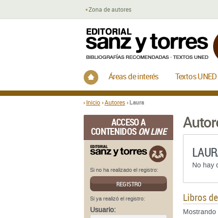
Zona de autores
Inicio
Áreas de interés
Textos UNED
Inicio
Autores
Laura
Autor
ACCESO A
CONTENIDOS
ON LINE
LAUR
No hay d
Si no ha realizado el registro:
REGISTRO
Libros d
Si ya realizó el registro:
Usuario:
Mostrando