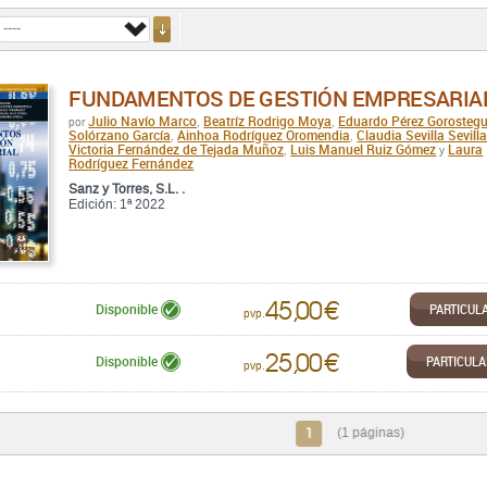
FUNDAMENTOS DE GESTIÓN EMPRESARIA
Julio Navío Marco
Beatríz Rodrigo Moya
Eduardo Pérez Gorostegu
por
,
,
Solórzano García
Ainhoa Rodríguez Oromendia
Claudia Sevilla Sevill
,
,
Victoria Fernández de Tejada Muñoz
Luis Manuel Ruiz Gómez
Laura
,
y
Rodríguez Fernández
Sanz y Torres, S.L. .
Edición: 1ª 2022
45,00 €
PARTICUL
Disponible
pvp.
25,00 €
PARTICUL
Disponible
pvp.
1
(1 páginas)