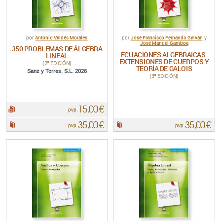
Antonio Valdés Morales
José Francisco Fernando Galván
por
por
y
José Manuel Gamboa
350 PROBLEMAS DE ÁLGEBRA
ECUACIONES ALGEBRAICAS:
LINEAL
EXTENSIONES DE CUERPOS Y
(2ª EDICIÓN)
TEORÍA DE GALOIS
Sanz y Torres, S.L. 2026
(3ª EDICIÓN)
15,00 €
pdf:
pvp.
35,00 €
35,00 €
Papel:
Papel:
pvp.
pvp.