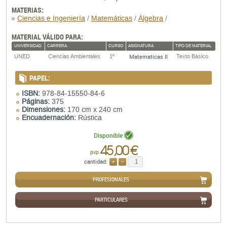
MATERIAS:
Ciencias e Ingeniería
/
Matemáticas
/
Álgebra
/
MATERIAL VÁLIDO PARA:
UNIVERSIDAD
CARRERA
CURSO
ASIGNATURA
TIPO DE MATERIAL
Matematicas II
UNED
Ciencias Ambientales
1º
Texto Básico
PAPEL:
ISBN:
978-84-15550-84-6
Páginas:
375
Dimensiones:
170 cm x 240 cm
Encuadernación:
Rústica
Disponible
45,00 €
pvp.
cantidad:
AÑADIR
QUITAR
PROFESIONALES
PARTICULARES