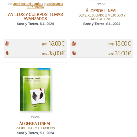
José Manuel Gamboa
Jesús María
VV.AA.
por
y
Ruiz Sancho
ÁLGEBRA LINEAL
ANILLOS Y CUERPOS: TEMAS
IDEAS, RESULTADOS, MÉTODOS Y
AVANZADOS
APLICACIONES
Sanz y Torres, S.L. 2024
Sanz y Torres, S.L. 2024
15,00 €
15,00 €
pdf:
pdf:
pvp.
pvp.
35,00 €
35,00 €
Papel:
Papel:
pvp.
pvp.
VV.AA.
ÁLGEBRA LINEAL
PROBLEMAS Y EJERCICIOS
Sanz y Torres, S.L. 2024