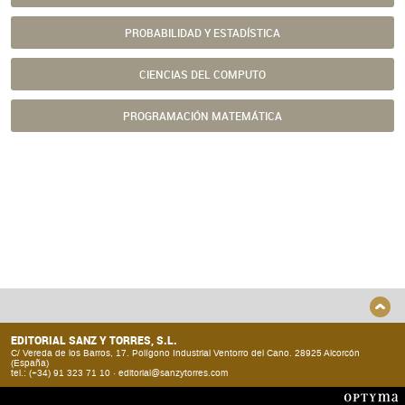
PROBABILIDAD Y ESTADÍSTICA
CIENCIAS DEL COMPUTO
PROGRAMACIÓN MATEMÁTICA
EDITORIAL SANZ Y TORRES, S.L.
C/ Vereda de los Barros, 17. Polígono Industrial Ventorro del Cano. 28925 Alcorcón
(España)
tel.: (+34) 91 323 71 10 ·
editorial@sanzytorres.com