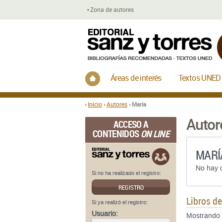
Zona de autores
Inicio
Áreas de interés
Textos UNED
Inicio
Autores
María
Autor
ACCESO A
CONTENIDOS
ON LINE
MARÍ
No hay d
Si no ha realizado el registro:
REGISTRO
Libros d
Si ya realizó el registro:
Usuario:
Mostrando