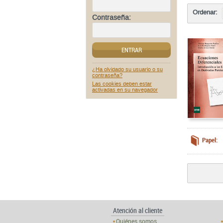
Ordenar:
Contraseña:
ENTRAR
¿Ha olvidado su usuario o su
contraseña?
Las cookies deben estar
activadas en su navegador
Papel:
Atención al cliente
Quiénes somos