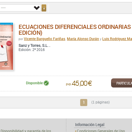
ECUACIONES DIFERENCIALES ORDINARIAS 
EDICIÓN)
Vicente Bargueño Fariñas
María Alonso Durán
Luis Rodríguez Ma
por
,
y
Sanz y Torres, S.L. .
Edición: 2ª 2016
45,00 €
PARTICUL
Disponible
pvp.
1
(1 páginas)
Información Legal
Disponibilidad y garantía de los
Condiciones Generales de Uso