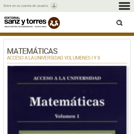
M
Entre en su cuenta de usuario.
busc
MATEMÁTICAS
ACCESO A LA UNIVERSIDAD VOLUMENES I Y II