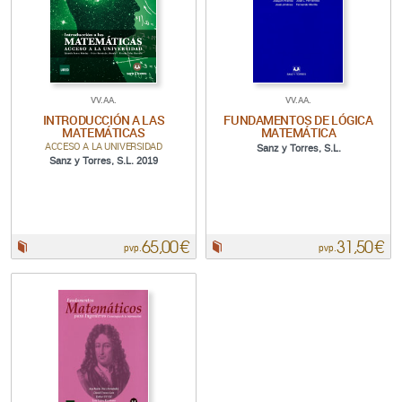
VV.AA.
VV.AA.
INTRODUCCIÓN A LAS
FUNDAMENTOS DE LÓGICA
MATEMÁTICAS
MATEMÁTICA
ACCESO A LA UNIVERSIDAD
Sanz y Torres, S.L.
Sanz y Torres, S.L. 2019
65,00 €
31,50 €
Papel:
Papel:
pvp.
pvp.