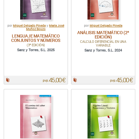
Miguel Delgado Pineda
María José
Miguel Delgado Pineda
por
y
por
Muñoz Bouzo
ANÁLISIS MATEMÁTICO (2ª
LENGUAJE MATEMÁTICO
EDICIÓN)
CONJUNTOS Y NÚMEROS
CALCULO DIFERENCIAL EN UNA
(3ª EDICIÓN)
VARIABLE
Sanz y Torres, S.L. 2025
Sanz y Torres, S.L. 2024
45,00 €
45,00 €
Papel:
Papel:
pvp.
pvp.