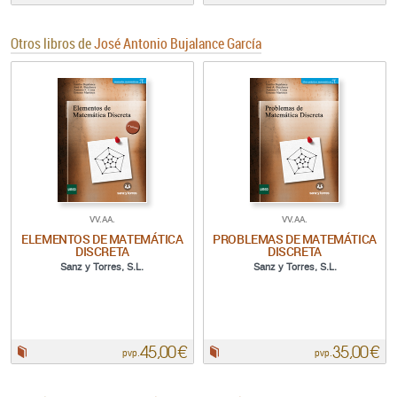
Otros libros de
José Antonio Bujalance García
VV.AA.
VV.AA.
ELEMENTOS DE MATEMÁTICA
PROBLEMAS DE MATEMÁTICA
DISCRETA
DISCRETA
Sanz y Torres, S.L.
Sanz y Torres, S.L.
45,00 €
35,00 €
Papel:
Papel:
pvp.
pvp.