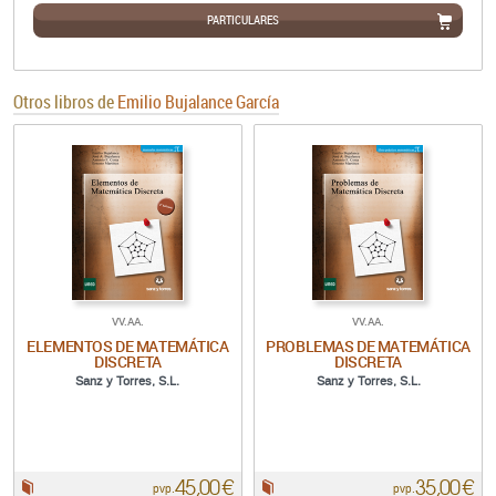
PARTICULARES
Otros libros de
Emilio Bujalance García
VV.AA.
VV.AA.
ELEMENTOS DE MATEMÁTICA
PROBLEMAS DE MATEMÁTICA
DISCRETA
DISCRETA
Sanz y Torres, S.L.
Sanz y Torres, S.L.
45,00 €
35,00 €
Papel:
Papel:
pvp.
pvp.