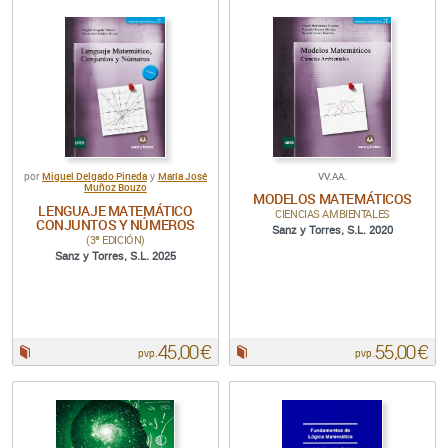
Miguel Delgado Pineda
María José
VV.AA.
por
y
Muñoz Bouzo
MODELOS MATEMÁTICOS
LENGUAJE MATEMÁTICO
CIENCIAS AMBIENTALES
CONJUNTOS Y NÚMEROS
Sanz y Torres, S.L. 2020
(3ª EDICIÓN)
Sanz y Torres, S.L. 2025
45,00 €
55,00 €
Papel:
Papel:
pvp.
pvp.