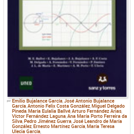
Emilio Bujalance García
José Antonio Bujalance
por
,
García
Antonio Felix Costa González
Miguel Delgado
,
,
Pineda
María Eulalia Ballvé
Arturo Fernández Arias
,
,
,
Víctor Fernández Laguna
Ana María Porto Ferreira da
,
Silva
Pedro Jiménez Guerra
José Leandro de María
,
,
González
Ernesto Martínez García
María Teresa
,
,
Ulecia García
,