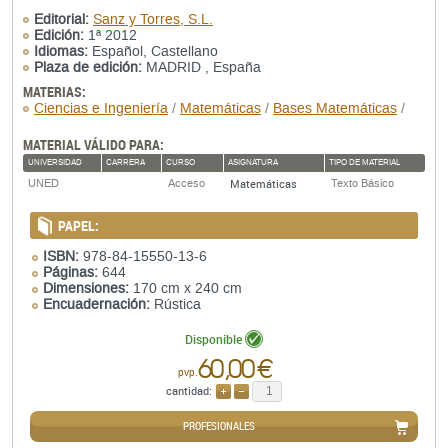
Editorial:
Sanz y Torres, S.L.
Edición:
1ª 2012
Idiomas:
Español, Castellano
Plaza de edición:
MADRID , España
MATERIAS:
Ciencias e Ingeniería
/
Matemáticas
/
Bases Matemáticas
/
MATERIAL VÁLIDO PARA:
UNIVERSIDAD
CARRERA
CURSO
ASIGNATURA
TIPO DE MATERIAL
Matemáticas
UNED
Acceso
Texto Básico
PAPEL:
ISBN:
978-84-15550-13-6
Páginas:
644
Dimensiones:
170 cm x 240 cm
Encuadernación:
Rústica
Disponible
60,00 €
pvp.
cantidad:
AÑADIR
QUITAR
PROFESIONALES