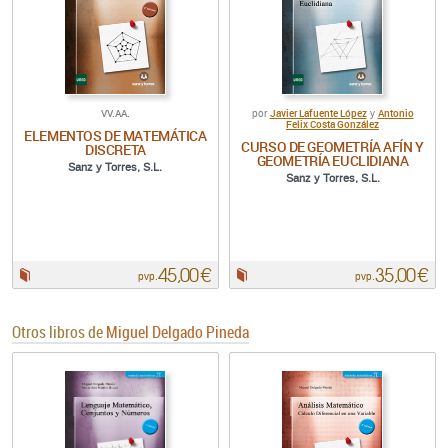
VV.AA.
Javier Lafuente López
Antonio
por
y
Felix Costa González
ELEMENTOS DE MATEMÁTICA
CURSO DE GEOMETRÍA AFÍN Y
DISCRETA
GEOMETRÍA EUCLIDIANA
Sanz y Torres, S.L.
Sanz y Torres, S.L.
45,00 €
35,00 €
Papel:
Papel:
pvp.
pvp.
Otros libros de
Miguel Delgado Pineda