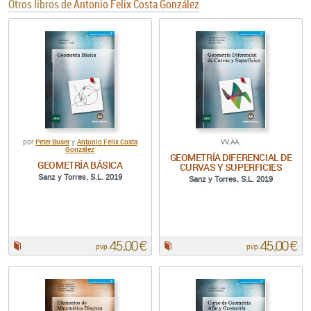
Otros libros de
Antonio Felix Costa González
Peter Buser
Antonio Felix Costa
VV.AA.
por
y
González
GEOMETRÍA DIFERENCIAL DE
GEOMETRÍA BÁSICA
CURVAS Y SUPERFICIES
Sanz y Torres, S.L. 2019
Sanz y Torres, S.L. 2019
45,00 €
45,00 €
Papel:
Papel:
pvp.
pvp.