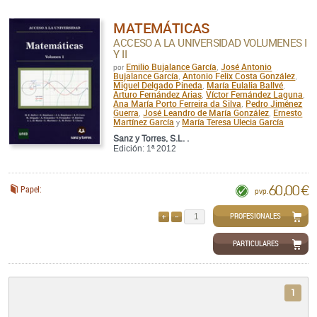
MATEMÁTICAS
ACCESO A LA UNIVERSIDAD VOLUMENES I
Y II
Emilio Bujalance García
José Antonio
por
,
Bujalance García
Antonio Felix Costa González
,
,
Miguel Delgado Pineda
María Eulalia Ballvé
,
,
Arturo Fernández Arias
Víctor Fernández Laguna
,
,
Ana María Porto Ferreira da Silva
Pedro Jiménez
,
Guerra
José Leandro de María González
Ernesto
,
,
Martínez García
María Teresa Ulecia García
y
Sanz y Torres, S.L. .
Edición: 1ª 2012
60,00 €
Papel:
pvp.
PROFESIONALES
AÑADIR
QUITAR
PARTICULARES
1