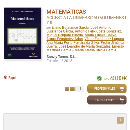
MATEMÁTICAS
ACCESO A LA UNIVERSIDAD VOLUMENES I
Y II
Emilio Bujalance García
José Antonio
por
,
Bujalance García
Antonio Felix Costa González
,
,
Miguel Delgado Pineda
María Eulalia Ballvé
,
,
Arturo Fernández Arias
Víctor Fernández Laguna
,
,
Ana María Porto Ferreira da Silva
Pedro Jiménez
,
Guerra
José Leandro de María González
Ernesto
,
,
Martínez García
María Teresa Ulecia García
y
Sanz y Torres, S.L. .
Edición: 1ª 2012
60,00 €
Papel:
pvp.
PROFESIONALES
AÑADIR
QUITAR
PARTICULARES
1