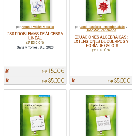
Antonio Valdés Morales
José Francisco Fernando Galván
por
por
y
José Manuel Gamboa
350 PROBLEMAS DE ÁLGEBRA
ECUACIONES ALGEBRAICAS:
LINEAL
EXTENSIONES DE CUERPOS Y
(2ª EDICIÓN)
TEORÍA DE GALOIS
Sanz y Torres, S.L. 2026
(3ª EDICIÓN)
15,00 €
pdf:
pvp.
35,00 €
35,00 €
Papel:
Papel:
pvp.
pvp.