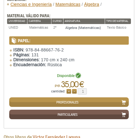
Ciencias e Ingeniería
/
Matemáticas
/
Álgebra
/
MATERIAL VÁLIDO PARA:
UNIVERSIDAD
CARRERA
CURSO
ASIGNATURA
TIPO DE MATERIAL
Algebra (Matemáticas)
UNED
Matemáticas
2º
Texto Básico
PAPEL:
ISBN:
978-84-88667-76-2
Páginas:
131
Dimensiones:
170 cm x 240 cm
Encuadernación:
Rústica
Disponible
35,00 €
pvp.
cantidad:
AÑADIR
QUITAR
PROFESIONALES
PARTICULARES
Otros libros de
Víctor Fernández Laguna