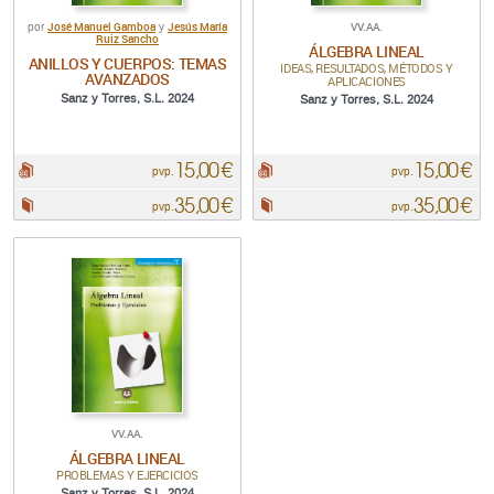
José Manuel Gamboa
Jesús María
VV.AA.
por
y
Ruiz Sancho
ÁLGEBRA LINEAL
ANILLOS Y CUERPOS: TEMAS
IDEAS, RESULTADOS, MÉTODOS Y
AVANZADOS
APLICACIONES
Sanz y Torres, S.L. 2024
Sanz y Torres, S.L. 2024
15,00 €
15,00 €
pdf:
pdf:
pvp.
pvp.
35,00 €
35,00 €
Papel:
Papel:
pvp.
pvp.
VV.AA.
ÁLGEBRA LINEAL
PROBLEMAS Y EJERCICIOS
Sanz y Torres, S.L. 2024