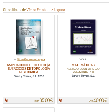
Otros libros de
Víctor Fernández Laguna
Víctor Fernández Laguna
VV.AA.
por
AMPLIACIÓN DE TOPOLOGÍA.
MATEMÁTICAS
EJERCICIOS DE TOPOLOGÍA
ACCESO A LA UNIVERSIDAD
ALGEBRAICA.
VOLUMENES I Y II
Sanz y Torres, S.L.
Sanz y Torres, S.L. 2018
35,00 €
60,00 €
Papel:
Papel:
pvp.
pvp.