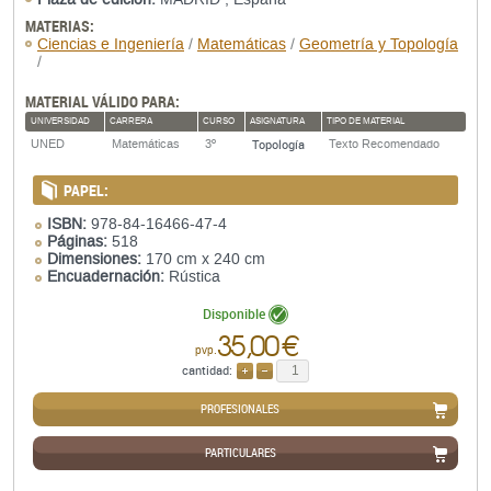
MATERIAS:
Ciencias e Ingeniería
/
Matemáticas
/
Geometría y Topología
/
MATERIAL VÁLIDO PARA:
UNIVERSIDAD
CARRERA
CURSO
ASIGNATURA
TIPO DE MATERIAL
Topología
UNED
Matemáticas
3º
Texto Recomendado
PAPEL:
ISBN:
978-84-16466-47-4
Páginas:
518
Dimensiones:
170 cm x 240 cm
Encuadernación:
Rústica
Disponible
35,00 €
pvp.
cantidad:
AÑADIR
QUITAR
PROFESIONALES
PARTICULARES