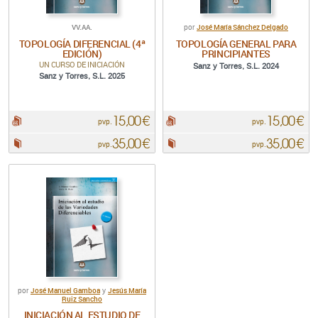
VV.AA.
José María Sánchez Delgado
por
TOPOLOGÍA DIFERENCIAL (4ª
TOPOLOGÍA GENERAL PARA
EDICIÓN)
PRINCIPIANTES
UN CURSO DE INICIACIÓN
Sanz y Torres, S.L. 2024
Sanz y Torres, S.L. 2025
15,00 €
15,00 €
pdf:
pdf:
pvp.
pvp.
35,00 €
35,00 €
Papel:
Papel:
pvp.
pvp.
José Manuel Gamboa
Jesús María
por
y
Ruiz Sancho
INICIACIÓN AL ESTUDIO DE