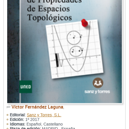
Víctor Fernández Laguna
por
,
Editorial:
Sanz y Torres, S.L.
Edición:
1º 2017
Idiomas:
Español, Castellano
Plaza de edición:
MADRID , España