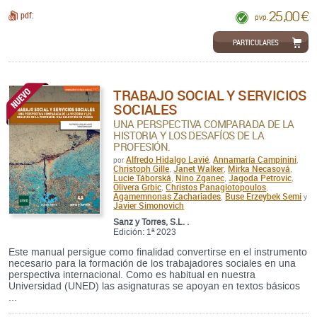
25,00 €
pdf:
pvp.
PARTICULARES
TRABAJO SOCIAL Y SERVICIOS
SOCIALES
UNA PERSPECTIVA COMPARADA DE LA
HISTORIA Y LOS DESAFÍOS DE LA
PROFESIÓN.
Alfredo Hidalgo Lavié
Annamaría Campinini
por
,
,
Christoph Gille
Janet Walker
Mirka Necasová
,
,
,
Lucie Táborská
Nino Zganec
Jagoda Petrovic
,
,
,
Olivera Grbic
Christos Panagiotopoulos
,
,
Agamemnonas Zachariades
Buse Erzeybek Semi
,
y
Javier Simonovich
Sanz y Torres, S.L. .
Edición: 1ª 2023
Este manual persigue como finalidad convertirse en el instrumento
necesario para la formación de los trabajadores sociales en una
perspectiva internacional. Como es habitual en nuestra
Universidad (UNED) las asignaturas se apoyan en textos básicos
...