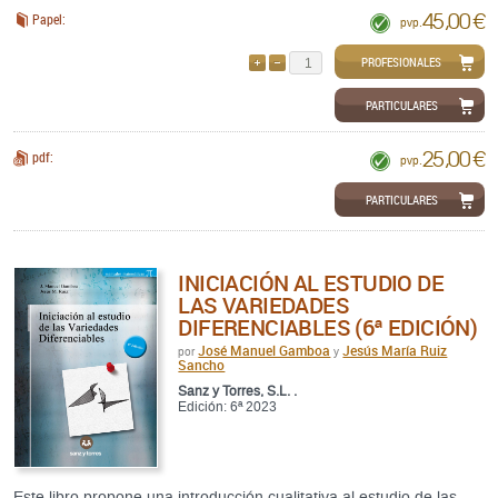
45,00 €
Papel:
pvp.
PROFESIONALES
AÑADIR
QUITAR
PARTICULARES
25,00 €
pdf:
pvp.
PARTICULARES
INICIACIÓN AL ESTUDIO DE
LAS VARIEDADES
DIFERENCIABLES (6ª EDICIÓN)
José Manuel Gamboa
Jesús María Ruiz
por
y
Sancho
Sanz y Torres, S.L. .
Edición: 6ª 2023
Este libro propone una introducción cualitativa al estudio de las