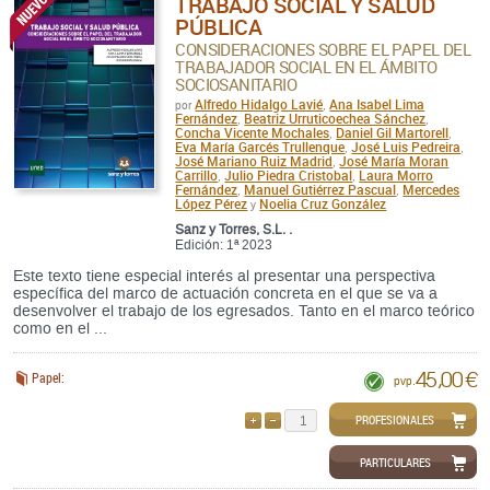
TRABAJO SOCIAL Y SALUD
PÚBLICA
CONSIDERACIONES SOBRE EL PAPEL DEL
TRABAJADOR SOCIAL EN EL ÁMBITO
SOCIOSANITARIO
Alfredo Hidalgo Lavié
Ana Isabel Lima
por
,
Fernández
Beatriz Urruticoechea Sánchez
,
,
Concha Vicente Mochales
Daniel Gil Martorell
,
,
Eva María Garcés Trullenque
José Luis Pedreira
,
,
José Mariano Ruiz Madrid
José María Moran
,
Carrillo
Julio Piedra Cristobal
Laura Morro
,
,
Fernández
Manuel Gutiérrez Pascual
Mercedes
,
,
López Pérez
Noelia Cruz González
y
Sanz y Torres, S.L. .
Edición: 1ª 2023
Este texto tiene especial interés al presentar una perspectiva
específica del marco de actuación concreta en el que se va a
desenvolver el trabajo de los egresados. Tanto en el marco teórico
como en el ...
45,00 €
Papel:
pvp.
PROFESIONALES
AÑADIR
QUITAR
PARTICULARES