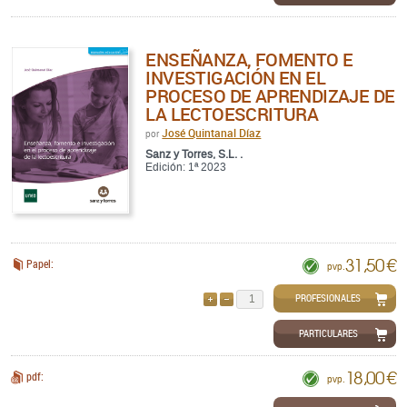
ENSEÑANZA, FOMENTO E
INVESTIGACIÓN EN EL
PROCESO DE APRENDIZAJE DE
LA LECTOESCRITURA
José Quintanal Díaz
por
Sanz y Torres, S.L. .
Edición: 1ª 2023
31,50 €
Papel:
pvp.
PROFESIONALES
AÑADIR
QUITAR
PARTICULARES
18,00 €
pdf:
pvp.