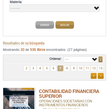
Materia:
BORRAR
BUSCAR
Resultados de
su búsqueda
Mostrando
20
de
535 libros
encontrados. (27 páginas)
Ordenar:
2
3
4
5
6
7
8
9
10
11
12
13
ANTERIO
SIGU
CONTABILIDAD FINANCIERA
SUPERIOR
OPERACIONES SOCIETARIAS CON
INSTRUMENTOS FINANCIEROS