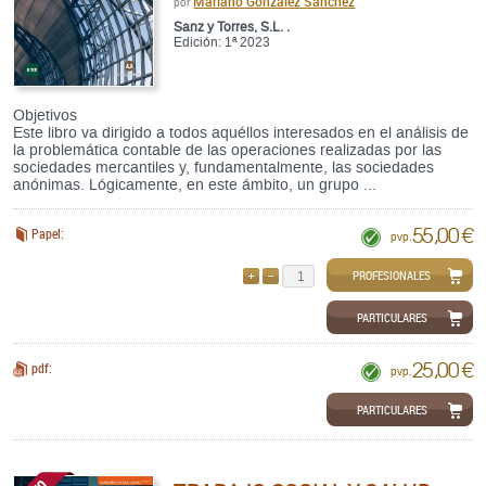
Mariano González Sánchez
por
Sanz y Torres, S.L. .
Edición: 1ª 2023
Objetivos
Este libro va dirigido a todos aquéllos interesados en el análisis de
la problemática contable de las operaciones realizadas por las
sociedades mercantiles y, fundamentalmente, las sociedades
anónimas. Lógicamente, en este ámbito, un grupo ...
55,00 €
Papel:
pvp.
PROFESIONALES
AÑADIR
QUITAR
PARTICULARES
25,00 €
pdf:
pvp.
PARTICULARES