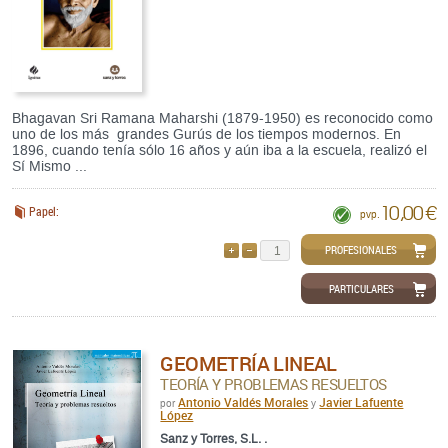
Bhagavan Sri Ramana Maharshi (1879-1950) es reconocido como
uno de los más grandes Gurús de los tiempos modernos. En
1896, cuando tenía sólo 16 años y aún iba a la escuela, realizó el
Sí Mismo ...
10,00 €
Papel:
pvp.
PROFESIONALES
AÑADIR
QUITAR
PARTICULARES
GEOMETRÍA LINEAL
TEORÍA Y PROBLEMAS RESUELTOS
Antonio Valdés Morales
Javier Lafuente
por
y
López
Sanz y Torres, S.L. .