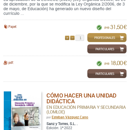
de diciembre, por la que se modifica la Ley Orgánica 2/2006, de 3
de mayo, de Educación) ha generado un nuevo diseño del
currículo ...
31,50 €
Papel:
pvp.
PROFESIONALES
AÑADIR
QUITAR
PARTICULARES
18,00 €
pdf:
pvp.
PARTICULARES
CÓMO HACER UNA UNIDAD
DIDÁCTICA
EN EDUCACIÓN PRIMARIA Y SECUNDARIA
(LOMLOE)
Esteban Vázquez Cano
por
Sanz y Torres, S.L. .
Edición: 1ª 2022