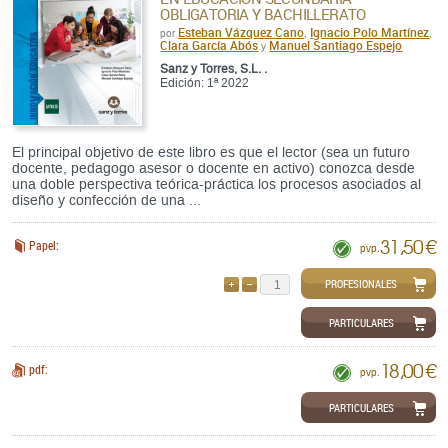
OBLIGATORIA Y BACHILLERATO
Esteban Vázquez Cano
Ignacio Polo Martínez
por
,
,
Clara García Abós
Manuel Santiago Espejo
y
Sanz y Torres, S.L. .
Edición: 1ª 2022
El principal objetivo de este libro es que el lector (sea un futuro
docente, pedagogo asesor o docente en activo) conozca desde
una doble perspectiva teórica-práctica los procesos asociados al
diseño y confección de una ...
31,50 €
Papel:
pvp.
PROFESIONALES
AÑADIR
QUITAR
PARTICULARES
18,00 €
pdf:
pvp.
PARTICULARES