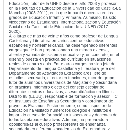
Educación, tutor de la UNED desde el año 2003 y profesor
en la Facultad de Educación de la Universidad de Castilla-La
Mancha (2008-2011), en la que impartió docencia en los
grados de Educación Infantil y Primaria. Asimismo, ha sido
vicedecano de Estudiantes, Internacionalización y Educación
Social de la Facultad de Educación de la UNED (2017-
2020).
A lo largo de más de veinte años como profesor de Lengua
Castellana y Literatura en varios centros educativos
españoles y norteamericanos, ha desempeñado diferentes
cargos que le han proporcionado una mirada extensa,
abierta y variada del sistema educativo y, en concreto, en el
diseño y puesta en práctica del currículo en situaciones
reales de centro y aula. Entre otros cargos ha sido jefe del
Departamento de Lengua Castellana y Literatura, jefe del
Departamento de Actividades Extraescolares, jefe de
estudios, secretario, director en funciones, tutor de grupo,
tutor de alumnos universitarios de Magisterio y Secundaria
en prácticas, miembro electo del consejo escolar de
diferentes centros educativos, asesor didáctico en Illinois
Distrito 99 (EEUU), responsable de formación y asesor TIC
en Institutos de Enseñanza Secundaria y coordinador de
proyectos Erasmus. Posteriormente, como inspector de
Educación ha visitado numerosos colegios e institutos e
impartido cursos de formación a inspectores y docentes de
todas las etapas educativas. Además, ha preparado a
opositores/as al cuerpo profesores/as de enseñanza
secundaria en diferentes academias de Extremadura y