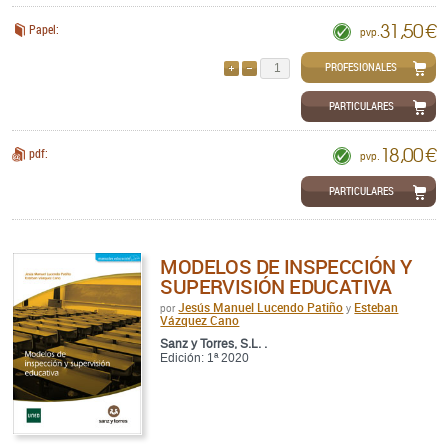
31,50 €
Papel:
pvp.
PROFESIONALES
AÑADIR
QUITAR
PARTICULARES
18,00 €
pdf:
pvp.
PARTICULARES
MODELOS DE INSPECCIÓN Y
SUPERVISIÓN EDUCATIVA
Jesús Manuel Lucendo Patiño
Esteban
por
y
Vázquez Cano
Sanz y Torres, S.L. .
Edición: 1ª 2020