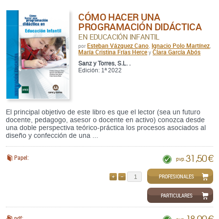
CÓMO HACER UNA
PROGRAMACIÓN DIDÁCTICA
EN EDUCACIÓN INFANTIL
Esteban Vázquez Cano
Ignacio Polo Martínez
por
,
,
María Cristina Frías Herce
Clara García Abós
y
Sanz y Torres, S.L. .
Edición: 1ª 2022
El principal objetivo de este libro es que el lector (sea un futuro
docente, pedagogo, asesor o docente en activo) conozca desde
una doble perspectiva teórico-práctica los procesos asociados al
diseño y confección de una ...
31,50 €
Papel:
pvp.
PROFESIONALES
AÑADIR
QUITAR
PARTICULARES
18,00 €
pdf: