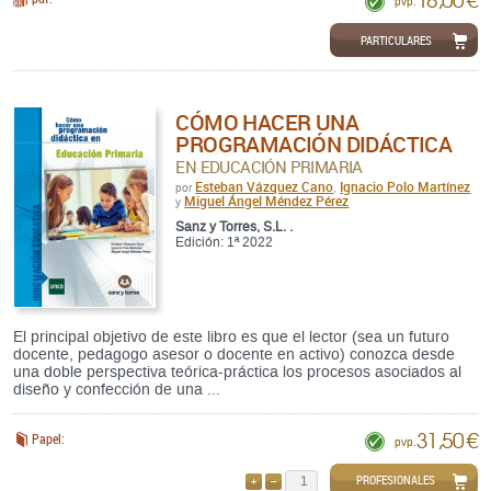
pvp.
PARTICULARES
CÓMO HACER UNA
PROGRAMACIÓN DIDÁCTICA
EN EDUCACIÓN PRIMARIA
Esteban Vázquez Cano
Ignacio Polo Martínez
por
,
Miguel Ángel Méndez Pérez
y
Sanz y Torres, S.L. .
Edición: 1ª 2022
El principal objetivo de este libro es que el lector (sea un futuro
docente, pedagogo asesor o docente en activo) conozca desde
una doble perspectiva teórica-práctica los procesos asociados al
diseño y confección de una ...
31,50 €
Papel:
pvp.
PROFESIONALES
AÑADIR
QUITAR