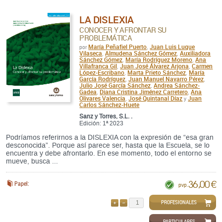
LA DISLEXIA
CONOCER Y AFRONTAR SU
PROBLEMÁTICA
María Peñafiel Puerto
Juan Luis Luque
por
,
Vilaseca
Almudena Sánchez Gómez
Auxiliadora
,
,
Sánchez Gómez
María Rodríguez Moreno
Ana
,
,
Villafranca Gil
Juan José Álvarez Arjona
Carmen
,
,
López-Escribano
Marta Prieto Sánchez
María
,
,
García Rodríguez
Juan Manuel Navarro Pérez
,
,
Julio José García Sánchez
Andrea Sánchez-
,
Gadea
Diana Cristina Jiménez Carretero
Ana
,
,
Olivares Valencia
José Quintanal Díaz
Juan
,
y
Carlos Sánchez-Huete
Sanz y Torres, S.L. .
Edición: 1ª 2023
Podríamos referirnos a la DISLEXIA con la expresión de “esa gran
desconocida”. Porque así parece ser, hasta que la Escuela, se lo
encuentra y debe afrontarlo. En ese momento, todo el entorno se
mueve, busca ...
36,00 €
Papel:
pvp.
PROFESIONALES
AÑADIR
QUITAR
PARTICULARES