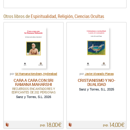
Otros libros de
Espiritualidad, Religión, Ciencias Ocultas
Sri Ramana Kendram, Hyderabad
Javier Alvarado Planas
por
por
CARA A CARA CON SRI
CRISTIANISMO Y NO-
RAMANA MAHARSHI
DUALIDAD
RECUERDOS ENCANTADORES Y
Sanz y Torres, S.L. 2025
EDIFICANTES DE 202 PERSONAS
Sanz y Torres, S.L. 2026
18,00 €
14,00 €
Papel:
Papel:
pvp.
pvp.