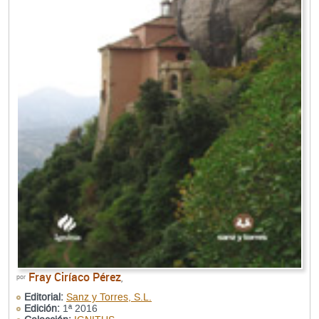
Fray Ciríaco Pérez
por
,
Editorial:
Sanz y Torres, S.L.
Edición:
1ª 2016