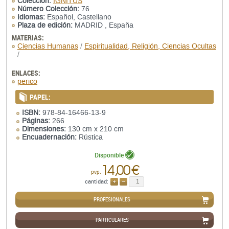
Colección:
IGNITUS
Número Colección:
76
Idiomas:
Español, Castellano
Plaza de edición:
MADRID , España
MATERIAS:
Ciencias Humanas
/
Espiritualidad, Religión, Ciencias Ocultas
/
ENLACES:
perico
PAPEL:
ISBN:
978-84-16466-13-9
Páginas:
266
Dimensiones:
130 cm x 210 cm
Encuadernación:
Rústica
Disponible
14,00 €
pvp.
cantidad:
AÑADIR
QUITAR
PROFESIONALES
PARTICULARES