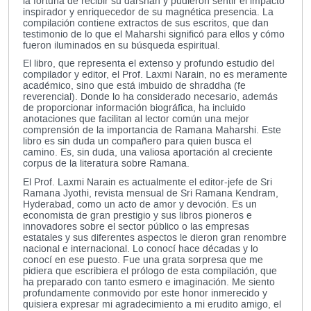
la fortuna de recibir su
darshan
y pudieron sentir el impacto
inspirador y enriquecedor de su magnética presencia. La
compilación contiene extractos de sus escritos, que dan
testimonio de lo que el Maharshi significó para ellos y cómo
fueron iluminados en su búsqueda espiritual.
El libro, que representa el extenso y profundo estudio del
compilador y editor, el Prof. Laxmi Narain, no es meramente
académico, sino que está imbuido de
shraddha
(fe
reverencial). Donde lo ha considerado necesario, además
de proporcionar información biográfica, ha incluido
anotaciones que facilitan al lector común una mejor
comprensión de la importancia de Ramana Maharshi. Este
libro es sin duda un compañero para quien busca el
camino. Es, sin duda, una valiosa aportación al creciente
corpus de la literatura sobre Ramana.
El Prof. Laxmi Narain es actualmente el editor-jefe de
Sri
Ramana Jyothi
, revista mensual de Sri Ramana Kendram,
Hyderabad, como un acto de amor y devoción. Es un
economista de gran prestigio y sus libros pioneros e
innovadores sobre el sector público o las empresas
estatales y sus diferentes aspectos le dieron gran renombre
nacional e internacional. Lo conocí hace décadas y lo
conocí en ese puesto. Fue una grata sorpresa que me
pidiera que escribiera el prólogo de esta compilación, que
ha preparado con tanto esmero e imaginación. Me siento
profundamente conmovido por este honor inmerecido y
quisiera expresar mi agradecimiento a mi erudito amigo, el