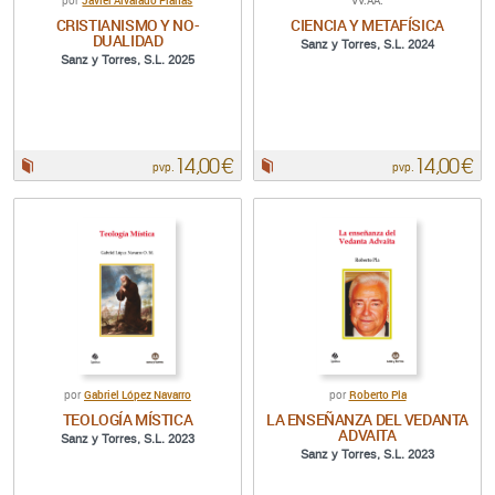
Javier Alvarado Planas
VV.AA.
por
CRISTIANISMO Y NO-
CIENCIA Y METAFÍSICA
DUALIDAD
Sanz y Torres, S.L. 2024
Sanz y Torres, S.L. 2025
14,00 €
14,00 €
Papel:
Papel:
pvp.
pvp.
Gabriel López Navarro
Roberto Pla
por
por
TEOLOGÍA MÍSTICA
LA ENSEÑANZA DEL VEDANTA
ADVAITA
Sanz y Torres, S.L. 2023
Sanz y Torres, S.L. 2023