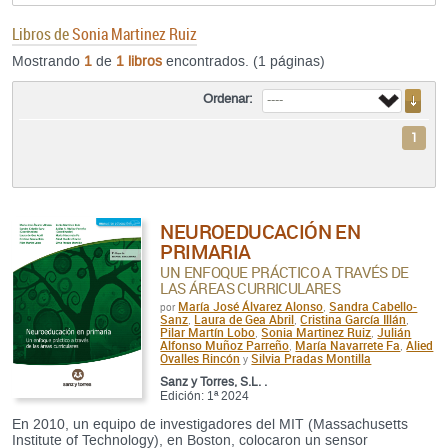
Libros de
Sonia Martinez Ruiz
Mostrando
1
de
1 libros
encontrados. (1 páginas)
Ordenar:
1
NEUROEDUCACIÓN EN
PRIMARIA
UN ENFOQUE PRÁCTICO A TRAVÉS DE
LAS ÁREAS CURRICULARES
María José Álvarez Alonso
Sandra Cabello-
por
,
Sanz
Laura de Gea Abril
Cristina García Illán
,
,
,
Pilar Martín Lobo
Sonia Martinez Ruiz
Julián
,
,
Alfonso Muñoz Parreño
María Navarrete Fa
Alied
,
,
Ovalles Rincón
Silvia Pradas Montilla
y
Sanz y Torres, S.L. .
Edición: 1ª 2024
En 2010, un equipo de investigadores del MIT (Massachusetts
Institute of Technology), en Boston, colocaron un sensor