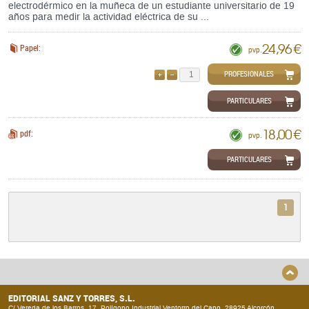
electrodérmico en la muñeca de un estudiante universitario de 19
años para medir la actividad eléctrica de su ...
24,96 €
Papel:
pvp.
PROFESIONALES
AÑADIR
QUITAR
PARTICULARES
18,00 €
pdf:
pvp.
PARTICULARES
1
EDITORIAL SANZ Y TORRES, S.L.
C/ Vereda de los Barros, 17. Polígono Industrial Ventorro del Cano. 28925 Alcorcón