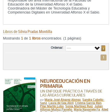
responsable del área Internacional de la Facultad de
Educación de la Universidad Alfonso X el Sabio.
Coordinadora del Máster de Tecnología Educativa y
Competencias Digitales en Universidad Alfonso X el Sabio.
Libros de
Silvia Pradas Montilla
Mostrando
1
de
1 libros
encontrados. (1 páginas)
Ordenar:
1
NEUROEDUCACIÓN EN
PRIMARIA
UN ENFOQUE PRÁCTICO A TRAVÉS DE
LAS ÁREAS CURRICULARES
María José Álvarez Alonso
Sandra Cabello-
por
,
Sanz
Laura de Gea Abril
Cristina García Illán
,
,
,
Pilar Martín Lobo
Sonia Martinez Ruiz
Julián
,
,
Alfonso Muñoz Parreño
María Navarrete Fa
Alied
,
,