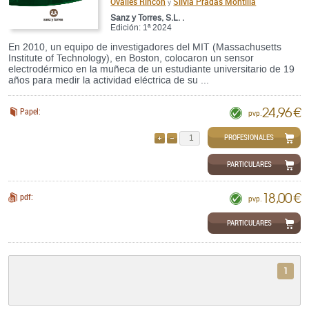
Ovalles Rincón
Silvia Pradas Montilla
y
Sanz y Torres, S.L. .
Edición: 1ª 2024
En 2010, un equipo de investigadores del MIT (Massachusetts
Institute of Technology), en Boston, colocaron un sensor
electrodérmico en la muñeca de un estudiante universitario de 19
años para medir la actividad eléctrica de su ...
24,96 €
Papel:
pvp.
PROFESIONALES
AÑADIR
QUITAR
PARTICULARES
18,00 €
pdf:
pvp.
PARTICULARES
1