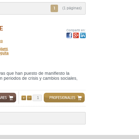
1
(1 páginas)
E
Compartir en:
co
z
ietti
,
guita
vas que han puesto de manifiesto la
n periodos de crisis y cambios sociales,
ARES
PROFESIONALES
AÑADIR
QUITAR