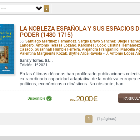
LA NOBLEZA ESPAÑOLA Y SUS ESPACIOS D
PODER (1480-1715)
Santiago Martínez Hernández
Sergio Bravo Sánchez
Diego Pache
por
,
,
Landero
Antonio Terrasa Lozano
Karoline P. Cook
Cristina Hernánde
,
,
,
Casado
Susannah Humble Ferreira
Alejandra Franganillo
Marcella Agl
,
,
,
Valentina Marguerite Kozák
Blythe Alice Raviola
J. Antonio López An
,
y
Sanz y Torres, S.L. .
Edición: 1ª 2021
En las últimas décadas han proliferado publicaciones colecti
extraordinaria capacidad adaptativa de la nobleza europea e
políticos, económicos o dinásticos. No obstante, han ...
20,00 €
PARTICUL
Disponible
pvp.
1
(1 páginas)