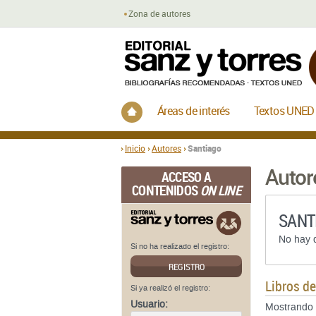
Zona de autores
Inicio
Áreas de interés
Textos UNED
Inicio
Autores
Santiago
Autor
ACCESO A
CONTENIDOS
ON LINE
SANT
No hay d
Si no ha realizado el registro:
REGISTRO
Libros d
Si ya realizó el registro:
Usuario:
Mostrando