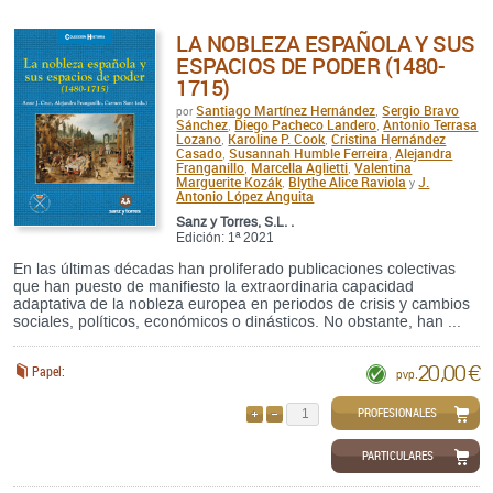
LA NOBLEZA ESPAÑOLA Y SUS
ESPACIOS DE PODER (1480-
1715)
Santiago Martínez Hernández
Sergio Bravo
por
,
Sánchez
Diego Pacheco Landero
Antonio Terrasa
,
,
Lozano
Karoline P. Cook
Cristina Hernández
,
,
Casado
Susannah Humble Ferreira
Alejandra
,
,
Franganillo
Marcella Aglietti
Valentina
,
,
Marguerite Kozák
Blythe Alice Raviola
J.
,
y
Antonio López Anguita
Sanz y Torres, S.L. .
Edición: 1ª 2021
En las últimas décadas han proliferado publicaciones colectivas
que han puesto de manifiesto la extraordinaria capacidad
adaptativa de la nobleza europea en periodos de crisis y cambios
sociales, políticos, económicos o dinásticos. No obstante, han ...
20,00 €
Papel:
pvp.
PROFESIONALES
AÑADIR
QUITAR
PARTICULARES