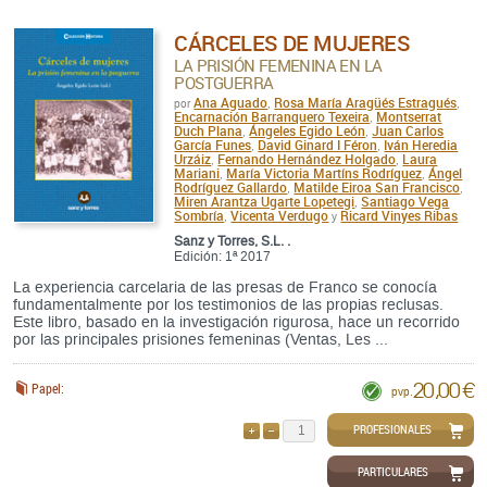
CÁRCELES DE MUJERES
LA PRISIÓN FEMENINA EN LA
POSTGUERRA
Ana Aguado
Rosa María Aragüés Estragués
por
,
,
Encarnación Barranquero Texeira
Montserrat
,
Duch Plana
Ángeles Egido León
Juan Carlos
,
,
García Funes
David Ginard I Féron
Iván Heredia
,
,
Urzáiz
Fernando Hernández Holgado
Laura
,
,
Mariani
María Victoria Martíns Rodríguez
Ángel
,
,
Rodríguez Gallardo
Matilde Eiroa San Francisco
,
,
Miren Arantza Ugarte Lopetegi
Santiago Vega
,
Sombría
Vicenta Verdugo
Ricard Vinyes Ribas
,
y
Sanz y Torres, S.L. .
Edición: 1ª 2017
La experiencia carcelaria de las presas de Franco se conocía
fundamentalmente por los testimonios de las propias reclusas.
Este libro, basado en la investigación rigurosa, hace un recorrido
por las principales prisiones femeninas (Ventas, Les ...
20,00 €
Papel:
pvp.
PROFESIONALES
AÑADIR
QUITAR
PARTICULARES