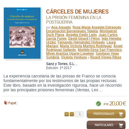
CÁRCELES DE MUJERES
LA PRISIÓN FEMENINA EN LA
POSTGUERRA
Ana Aguado
Rosa María Aragüés Estragués
por
,
,
Encarnación Barranquero Texeira
Montserrat
,
Duch Plana
Ángeles Egido León
Juan Carlos
,
,
García Funes
David Ginard I Féron
Iván Heredia
,
,
Urzáiz
Fernando Hernández Holgado
Laura
,
,
Mariani
María Victoria Martíns Rodríguez
Ángel
,
,
Rodríguez Gallardo
Matilde Eiroa San Francisco
,
,
Miren Arantza Ugarte Lopetegi
Santiago Vega
,
Sombría
Vicenta Verdugo
Ricard Vinyes Ribas
,
y
Sanz y Torres, S.L. .
Edición: 1ª 2017
La experiencia carcelaria de las presas de Franco se conocía
fundamentalmente por los testimonios de las propias reclusas.
Este libro, basado en la investigación rigurosa, hace un recorrido
por las principales prisiones femeninas (Ventas, Les ...
20,00 €
Papel:
pvp.
PROFESIONALES
AÑADIR
QUITAR
PARTICULARES