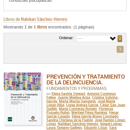
conductas psicopáticas.
Libros de
Nahikari Sánchez-Herrero
Mostrando
1
de
1 libros
encontrados. (1 páginas)
Ordenar:
1
PREVENCIÓN Y TRATAMIENTO
DE LA DELINCUENCIA.
FUNDAMENTOS Y PROGRAMAS.
Elena Gaviria Stewart
Antonio Contreras
por
,
Felipe
Juanjo Medina Ariza
Cristina Sobrino-
,
,
Garcés
Marta Murria-Sangenís
José María
,
,
López-Riba
Lorea Arenas-García
César San Juan
,
,
Guillén
María Contreras-Román
Florencia
,
,
Pozuelo-Rubio
Meritxel Pérez-Ramírez
Henar
,
,
García-Casado
Elena García-Bravo Coronado
,
,
Sandra Chiclana de la Fuente
Jose Ramón López-
,
López
Nahikari Sánchez-Herrero
Ismael Loinaz
,
,
,
Laura Tamayo-Gallego
Eduardo Cózar
Sara
,
,