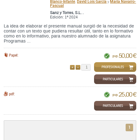
Blanco-Infante
David Lois García
María Navarro-
,
y
Pascual
Sanz y Torres, S.L. .
Edición: 1ª 2024
La idea de elaborar el presente manual surgió de la necesidad de
contar con un texto que pudiera resultar útil, tanto en lo formativo
como en lo informativo, para nuestro alumnado de la asignatura
Programas ...
50,00 €
Papel:
pvp.
PROFESIONALES
AÑADIR
QUITAR
PARTICULARES
25,00 €
pdf:
pvp.
PARTICULARES
1