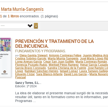
e
Marta Murria-Sangenís
1
de
1 libros
encontrados. (1 páginas)
PREVENCIÓN Y TRATAMIENTO DE LA
DELINCUENCIA.
FUNDAMENTOS Y PROGRAMAS.
Elena Gaviria Stewart
Antonio Contreras Felipe
Juanjo Medina Ari
por
,
,
Cristina Sobrino-Garcés
Marta Murria-Sangenís
José María López-Ri
,
,
Lorea Arenas-García
César San Juan Guillén
María Contreras-Román
,
,
,
Florencia Pozuelo-Rubio
Meritxel Pérez-Ramírez
Henar García-Casad
,
,
García-Bravo Coronado
Sandra Chiclana de la Fuente
Jose Ramón Ló
,
,
López
Nahikari Sánchez-Herrero
Ismael Loinaz
Laura Tamayo-Galleg
,
,
,
Eduardo Cózar
Sara Blanco-Infante
David Lois García
María Navarr
,
,
y
Pascual
Sanz y Torres, S.L. .
Edición: 1ª 2024
La idea de elaborar el presente manual surgió de la necesid
resultar útil, tanto en lo formativo como en lo informativo, 
Programas ...