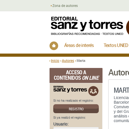
Zona de autores
Inicio
Áreas de interés
Textos UNED
Inicio
Autores
Marta
Autor
ACCESO A
CONTENIDOS
ON LINE
MART
Licencia
Si no ha realizado el registro:
Barcelon
Convive
REGISTRO
y del Gr
análisis
Si ya realizó el registro:
comunita
Usuario: