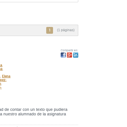
1
(1 páginas)
Compartir en:
za
,
ba
,
o
Elena
,
pez-
o
,
o-
ad de contar con un texto que pudiera
para nuestro alumnado de la asignatura