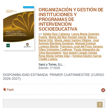
ORGANIZACIÓN Y GESTIÓN DE
INSTITUCIONES Y
PROGRAMAS DE
INTERVENCIÓN
SOCIOEDUCATIVA
Adiela Ruiz-Cabezas
Laura María Guerrero
por
,
Puerta
María del Mar Román García
Blanca
,
,
Berral Ortiz
María Jesús Santos Villalva
José
,
,
Antonio Martínez Domingo
Manuel Enrique
,
Lorenzo Martín
Francisco José del Pozo Serrano
,
,
Filipa Veríssimo Coelhoso
Paula Alexandra da
,
Silva Nascimento
Ana Isabel Casado Gómez
,
,
Rosa María Gómez Díaz
Enrique Elastor García
y
Cheikh Lahlou
Sanz y Torres, S.L. .
Edición: 1ª 2026
DISPONIBILIDAD ESTIMADA: PRIMER CUATRIMESTRE (CURSO
2026-2027)
Papel:
1