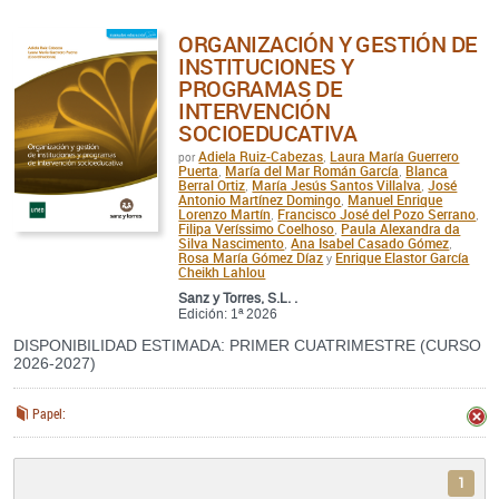
ORGANIZACIÓN Y GESTIÓN DE
INSTITUCIONES Y
PROGRAMAS DE
INTERVENCIÓN
SOCIOEDUCATIVA
Adiela Ruiz-Cabezas
Laura María Guerrero
por
,
Puerta
María del Mar Román García
Blanca
,
,
Berral Ortiz
María Jesús Santos Villalva
José
,
,
Antonio Martínez Domingo
Manuel Enrique
,
Lorenzo Martín
Francisco José del Pozo Serrano
,
,
Filipa Veríssimo Coelhoso
Paula Alexandra da
,
Silva Nascimento
Ana Isabel Casado Gómez
,
,
Rosa María Gómez Díaz
Enrique Elastor García
y
Cheikh Lahlou
Sanz y Torres, S.L. .
Edición: 1ª 2026
DISPONIBILIDAD ESTIMADA: PRIMER CUATRIMESTRE (CURSO
2026-2027)
Papel:
1