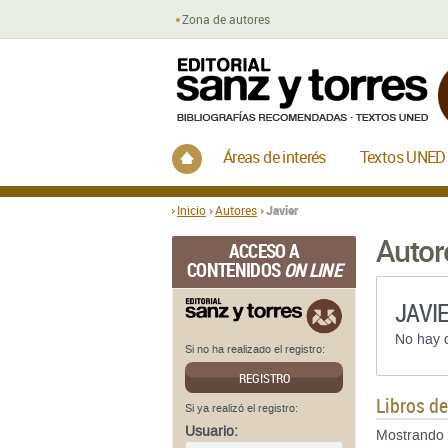
Zona de autores
Inicio
Áreas de interés
Textos UNED
Inicio
Autores
Javier
Autor
ACCESO A
CONTENIDOS
ON LINE
JAVI
No hay d
Si no ha realizado el registro:
REGISTRO
Libros d
Si ya realizó el registro:
Usuario:
Mostrando