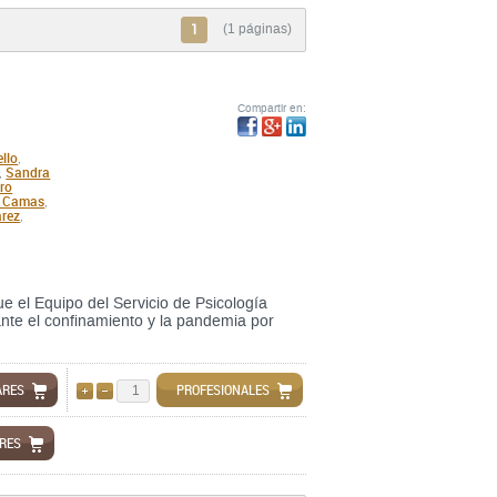
1
(1 páginas)
Compartir en:
llo
,
Sandra
,
ro
ra Camas
,
arez
,
e el Equipo del Servicio de Psicología
nte el confinamiento y la pandemia por
ARES
PROFESIONALES
AÑADIR
QUITAR
ARES