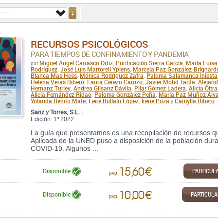
RECURSOS PSICOLÓGICOS
PARA TIEMPOS DE CONFINAMIENTO Y PANDEMIA
Miguel Ángel Carrasco Ortiz
Purificación Sierra García
María Luisa
por
,
,
Rodríguez
José Luis Martorell Ypiens
Marcela Paz González-Brignarde
,
,
Blanca Mas Hess
Mónica Rodríguez Zafra
Paloma Salamanca Iniesta
,
,
Helena Veras Ribero
Laura Cerezo Carrizo
Javier Mohd Tarifa
Alejand
,
,
,
Hernanz Turley
Andrea Gilsanz Dávila
Pilar Gómez Ladera
Alicia Olt
,
,
,
Alicia Fernández Ridao
Paloma González Peña
María Paz Muñoz Álv
,
,
Yolanda Benito Mate
Leire Bullaín López
Irene Poza
Camylla Ribero
,
,
y
Sanz y Torres, S.L. .
Edición: 1ª 2022
La guía que presentamos es una recopilación de recursos qu
Aplicada de la UNED puso a disposición de la población dura
COVID-19. Algunos ...
15,60 €
PARTICUL
Disponible
pvp.
10,00 €
PARTICUL
Disponible
pvp.